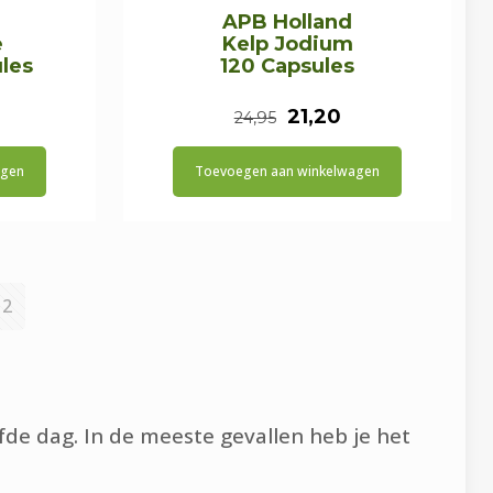
APB Holland
e
Kelp Jodium
ules
120 Capsules
onkelijke
uidige
Oorspronkelijke
Huidige
21,20
24,95
rijs
prijs
prijs
agen
Toevoegen aan winkelwagen
:
was:
is:
.
21,20.
€24,95.
€21,20.
12
fde dag. In de meeste gevallen heb je het