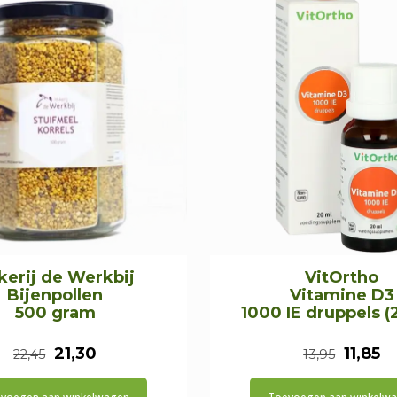
kerij de Werkbij
VitOrtho
Bijenpollen
Vitamine D3
500 gram
1000 IE druppels (
Oorspronkelijke
Huidige
Oorspr
H
21,30
11,85
22,45
13,95
prijs
prijs
prijs
pr