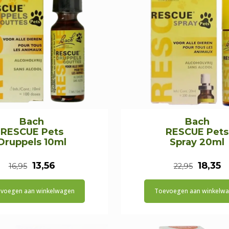
Bach
Bach
RESCUE Pets
RESCUE Pets
Druppels 10ml
Spray 20ml
Oorspronkelijke
Huidige
Oorspr
H
13,56
18,35
16,95
22,95
prijs
prijs
prijs
pr
voegen aan winkelwagen
Toevoegen aan winkelw
was:
is:
was:
is:
€16,95.
€13,56.
€22,95
€1