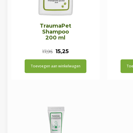
TraumaPet
Shampoo
200 ml
Oorspronkelijke
Huidige
15,25
17,95
prijs
prijs
Toevoegen aan winkelwagen
Toe
was:
is:
€17,95.
€15,25.