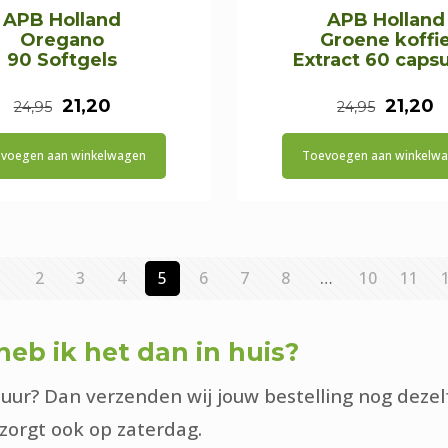
APB Holland
APB Holland
Oregano
Groene koffi
90 Softgels
Extract 60 caps
Oorspronkelijke
Huidige
Oorspr
H
21,20
21,20
24,95
24,95
prijs
prijs
prijs
p
voegen aan winkelwagen
Toevoegen aan winkelw
was:
is:
was:
is
€24,95.
€21,20.
€24,95
€
1
2
3
4
5
6
7
8
…
10
11
eb ik het dan in huis?
uur? Dan verzenden wij jouw bestelling nog dezel
zorgt ook op zaterdag.