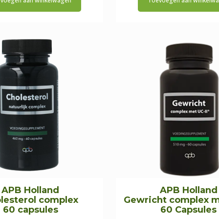
voegen aan winkelwagen
Toevoegen aan winkelw
was:
is:
was:
is:
€22,45.
€21,30.
€13,95.
€1
APB Holland
APB Holland
lesterol complex
Gewricht complex me
60 capsules
60 Capsules