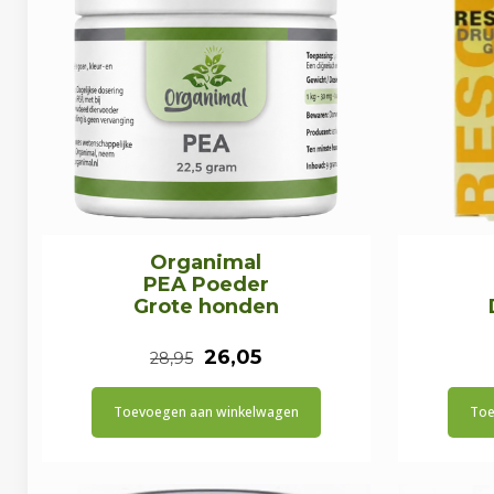
Organimal
PEA Poeder
Grote honden
Oorspronkelijke
Huidige
26,05
28,95
prijs
prijs
Toevoegen aan winkelwagen
Toe
was:
is:
€28,95.
€26,05.