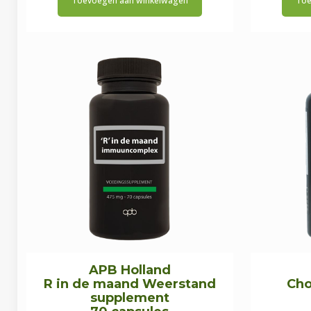
Toevoegen aan winkelwagen
Toe
was:
is:
€11,95.
€11,35.
APB Holland
R in de maand Weerstand
Cho
supplement