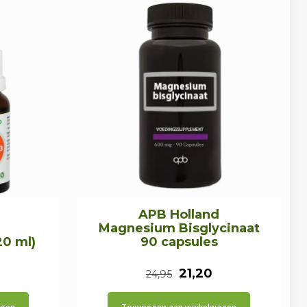
APB Holland
Magnesium Bisglycinaat
20 ml)
90 capsules
onkelijke
uidige
Oorspronkelijke
Huidige
21,20
24,95
ijs
prijs
prijs