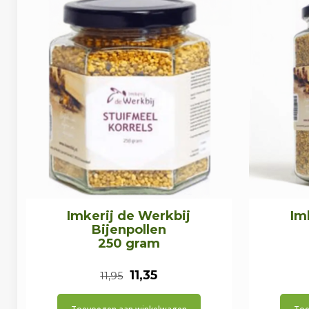
Imkerij de Werkbij
Im
Bijenpollen
250 gram
Oorspronkelijke
Huidige
11,35
11,95
prijs
prijs