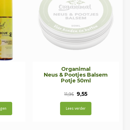
Organimal
Neus & Pootjes Balsem
Potje 50ml
onkelijke
uidige
Oorspronkelijke
Huidige
9,55
11,95
ijs
prijs
prijs
agen
Lees verder
was:
is:
.
8,35.
€11,95.
€9,55.