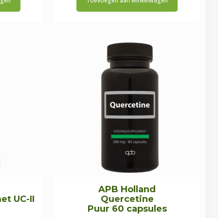
agen
Toevoegen aan winkelwagen
was:
is:
1,85.
€24,95.
€21,20.
APB Holland
t UC-II
Quercetine
Puur 60 capsules