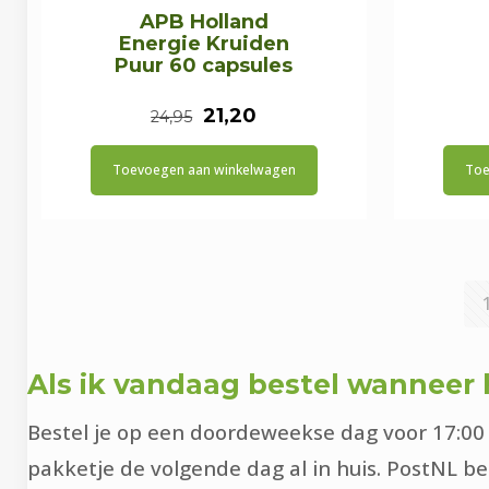
APB Holland
Energie Kruiden
Puur 60 capsules
Oorspronkelijke
Huidige
21,20
24,95
prijs
prijs
Toevoegen aan winkelwagen
Toe
was:
is:
€24,95.
€21,20.
Als ik vandaag bestel wanneer h
Bestel je op een doordeweekse dag voor 17:00 
pakketje de volgende dag al in huis. PostNL be