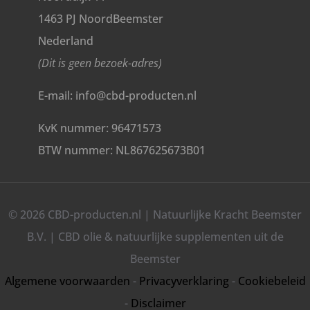
1463 PJ NoordBeemster
Nederland
(Dit is geen bezoek-adres)
E-mail: info@cbd-producten.nl
KvK nummer: 96471573
BTW nummer: NL867625673B01
© 2026 CBD-producten.nl | Natuurlijke Kracht Beemster
B.V. | CBD olie & natuurlijke supplementen uit de
Beemster
Algemene voorwaarden
-
Privacyverklaring
-
Cookiebeleid
-
Disclaimer