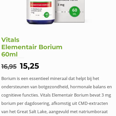
Vitals
Elementair Borium
60ml
Oorspronkelijke
Huidige
15,25
16,95
prijs
prijs
Borium is een essentieel mineraal dat helpt bij het
was:
is:
ondersteunen van botgezondheid, hormonale balans en
€16,95.
€15,25.
cognitieve functies. Vitals Elementair Borium bevat 3 mg
borium per dagdosering, afkomstig uit CMD-extracten
van het Great Salt Lake, aangevuld met natriumboraat