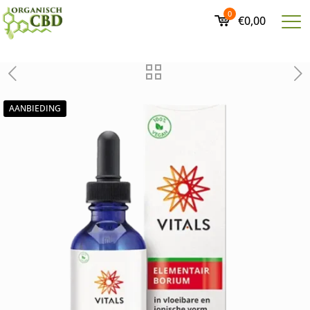
0
€0,00
AANBIEDING