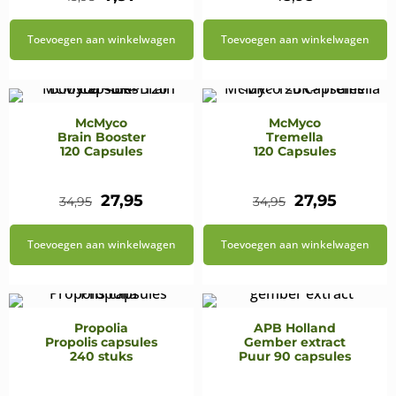
prijs
prijs
Toevoegen aan winkelwagen
Toevoegen aan winkelwagen
was:
is:
€15,95.
€7,97.
McMyco
McMyco
Brain Booster
Tremella
120 Capsules
120 Capsules
Oorspronkelijke
Huidige
Oorspronkeli
Huidig
27,95
27,95
34,95
34,95
prijs
prijs
prijs
prijs
Toevoegen aan winkelwagen
Toevoegen aan winkelwagen
was:
is:
was:
is:
€34,95.
€27,95.
€34,95.
€27,95.
Propolia
APB Holland
Propolis capsules
Gember extract
240 stuks
Puur 90 capsules