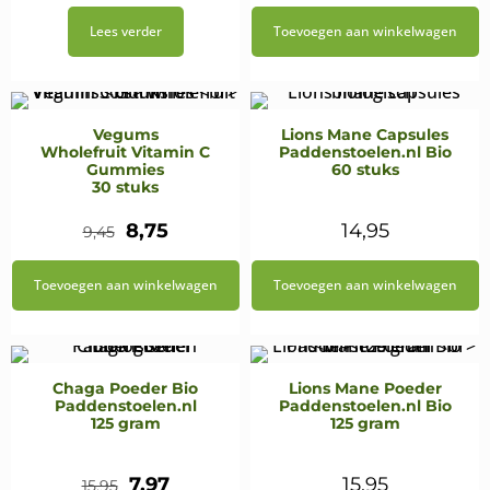
prijs
prijs
Lees verder
Toevoegen aan winkelwagen
was:
is:
€50,99.
€45,89.
Vegums
Lions Mane Capsules
Wholefruit Vitamin C
Paddenstoelen.nl Bio
Gummies
60 stuks
30 stuks
Oorspronkelijke
Huidige
8,75
14,95
9,45
prijs
prijs
Toevoegen aan winkelwagen
Toevoegen aan winkelwagen
was:
is:
€9,45.
€8,75.
Chaga Poeder Bio
Lions Mane Poeder
Paddenstoelen.nl
Paddenstoelen.nl Bio
125 gram
125 gram
Oorspronkelijke
Huidige
7,97
15,95
15,95