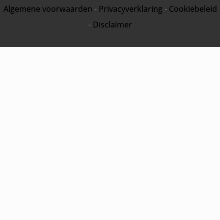
Algemene voorwaarden
-
Privacyverklaring
-
Cookiebeleid
-
Disclaimer