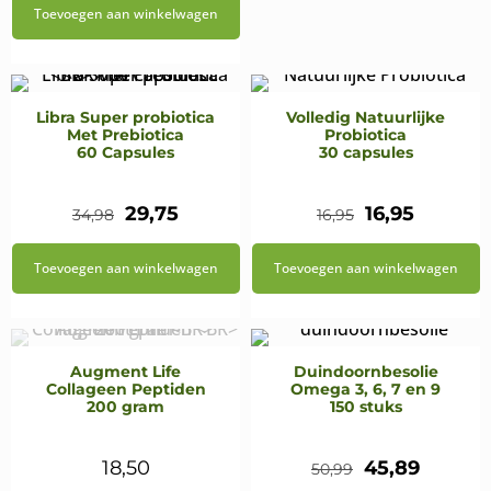
Toevoegen aan winkelwagen
was:
is:
€9,15.
€7,77.
Libra Super probiotica
Volledig Natuurlijke
Met Prebiotica
Probiotica
60 Capsules
30 capsules
Oorspronkelijke
Huidige
Oorspronkeli
Huidig
29,75
16,95
34,98
16,95
prijs
prijs
prijs
prijs
Toevoegen aan winkelwagen
Toevoegen aan winkelwagen
was:
is:
was:
is:
€34,98.
€29,75.
€16,95.
€16,95.
Augment Life
Duindoornbesolie
Collageen Peptiden
Omega 3, 6, 7 en 9
200 gram
150 stuks
Oorspronkeli
Huidig
18,50
45,89
50,99