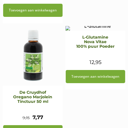
Toevoegen aan winkelwagen
L-Glutamine
Nova Vitae
100% puur Poeder
12,95
Toevoegen aan winkelwagen
De Cruydhof
Oregano Marjolein
Tinctuur 50 ml
Oorspronkelijke
Huidige
7,77
9,15
prijs
prijs