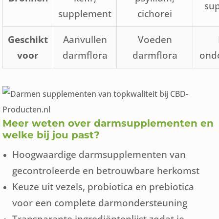
su
supplement
cichorei
Geschikt
Aanvullen
Voeden
voor
darmflora
darmflora
ond
Meer weten over darmsupplementen en
welke bij jou past?
Hoogwaardige darmsupplementen van
gecontroleerde en betrouwbare herkomst
Keuze uit vezels, probiotica en prebiotica
voor een complete darmondersteuning
Transparante ingrediëntenlijst zodat je