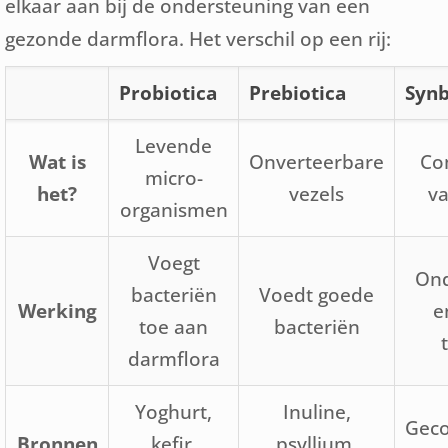
elkaar aan bij de ondersteuning van een
gezonde darmflora. Het verschil op een rij:
Probiotica
Prebiotica
Synb
Levende
Wat is
Onverteerbare
Co
micro-
het?
vezels
va
organismen
Voegt
Ond
bacteriën
Voedt goede
Werking
e
toe aan
bacteriën
darmflora
Yoghurt,
Inuline,
Gec
Bronnen
kefir,
psyllium,