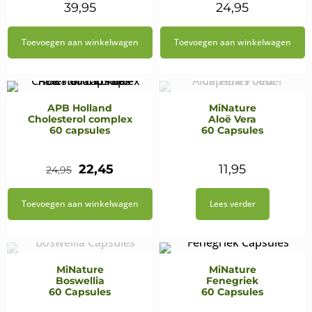
39,95
24,95
Toevoegen aan winkelwagen
Toevoegen aan winkelwagen
APB Holland
MiNature
Cholesterol complex
Aloë Vera
60 capsules
60 Capsules
Oorspronkelijke
Huidige
22,45
11,95
24,95
prijs
prijs
Toevoegen aan winkelwagen
Lees verder
was:
is:
€24,95.
€22,45.
MiNature
MiNature
Boswellia
Fenegriek
60 Capsules
60 Capsules