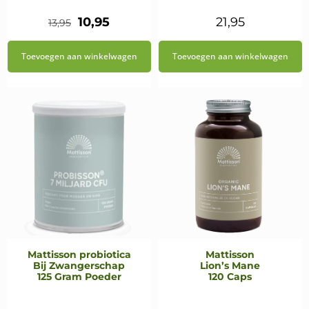
Oorspronkelijke
Huidige
10,95
21,95
13,95
prijs
prijs
Toevoegen aan winkelwagen
Toevoegen aan winkelwagen
was:
is:
€13,95.
€10,95.
Mattisson probiotica
Mattisson
Bij Zwangerschap
Lion’s Mane
125 Gram Poeder
120 Caps