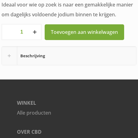
Ideaal voor wie op zoek is naar een gemakkelijke manier
om dagelijks voldoende jodium binnen te krijgen.
APB
Toevoegen aan winkelwagen
Holland
Kelp
Beschrijving
Jodium
120
Capsules
aantal
WINKEL
Alle producten
OVER CBD