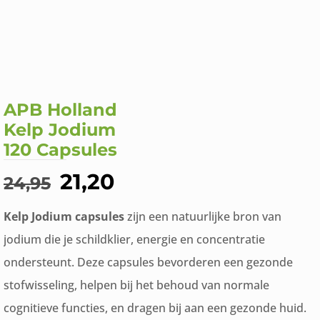
APB Holland
Kelp Jodium
120 Capsules
Oorspronkelijke
Huidige
21,20
24,95
prijs
prijs
Kelp Jodium capsules
zijn een natuurlijke bron van
was:
is:
jodium die je schildklier, energie en concentratie
€24,95.
€21,20.
ondersteunt. Deze capsules bevorderen een gezonde
stofwisseling, helpen bij het behoud van normale
cognitieve functies, en dragen bij aan een gezonde huid.