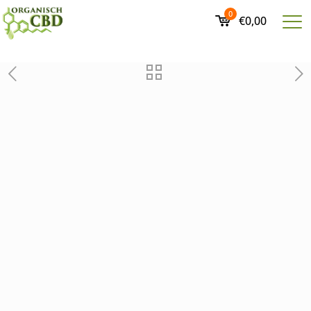
0
€0,00