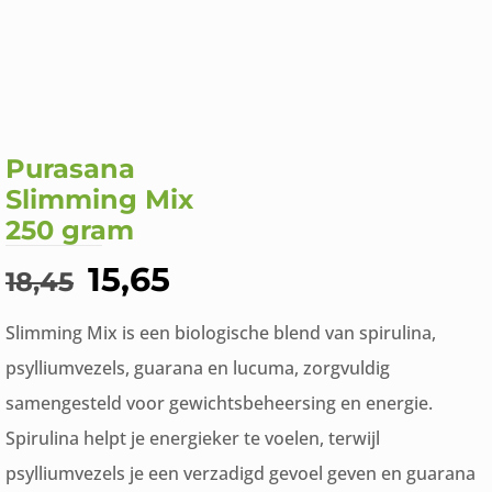
Purasana
Slimming Mix
250 gram
Oorspronkelijke
Huidige
15,65
18,45
prijs
prijs
Slimming Mix is een biologische blend van spirulina,
was:
is:
psylliumvezels, guarana en lucuma, zorgvuldig
€18,45.
€15,65.
samengesteld voor gewichtsbeheersing en energie.
Spirulina helpt je energieker te voelen, terwijl
psylliumvezels je een verzadigd gevoel geven en guarana