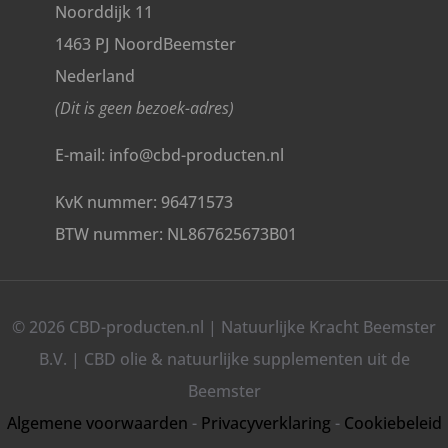
Noorddijk 11
1463 PJ NoordBeemster
Nederland
(Dit is geen bezoek-adres)
E-mail: info@cbd-producten.nl
KvK nummer: 96471573
BTW nummer: NL867625673B01
© 2026 CBD-producten.nl | Natuurlijke Kracht Beemster
B.V. | CBD olie & natuurlijke supplementen uit de
Beemster
Algemene voorwaarden
-
Privacyverklaring
-
Cookiebeleid