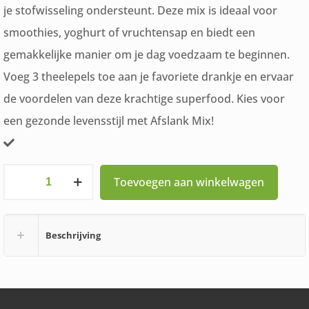
je stofwisseling ondersteunt. Deze mix is ideaal voor
smoothies, yoghurt of vruchtensap en biedt een
gemakkelijke manier om je dag voedzaam te beginnen.
Voeg 3 theelepels toe aan je favoriete drankje en ervaar
de voordelen van deze krachtige superfood. Kies voor
een gezonde levensstijl met Afslank Mix!
Purasana
Toevoegen aan winkelwagen
Slimming
Mix
Beschrijving
250
gram
aantal