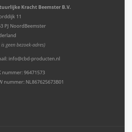
1
uurlijke Kracht Beemster B.V.
,
rddijk 11
9
63 PJ NoordBeemster
5
derland
.
t is geen bezoek-adres)
ail: info@cbd-producten.nl
K nummer: 96471573
W nummer: NL867625673B01