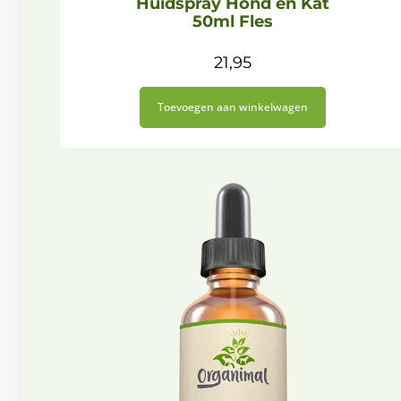
Huidspray Hond en Kat
50ml Fles
21,95
Toevoegen aan winkelwagen