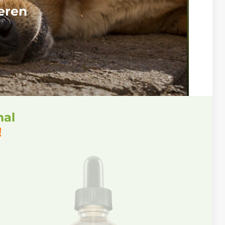
eren
mal
!