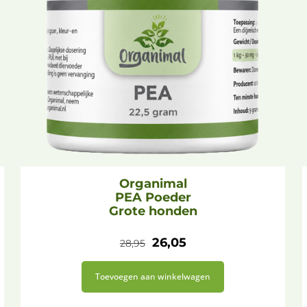
Organimal
PEA Poeder
Grote honden
O
H
26,05
28,95
o
u
Toevoegen aan winkelwagen
r
i