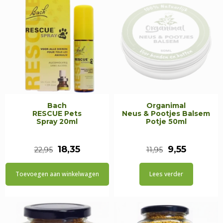
Bach
Organimal
RESCUE Pets
Neus & Pootjes Balsem
Spray 20ml
Potje 50ml
Oorspronkelijke
Huidige
Oorspronkel
Huidige
18,35
9,55
22,95
11,95
prijs
prijs
prijs
prijs
Toevoegen aan winkelwagen
Lees verder
was:
is:
was:
is:
€22,95.
€18,35.
€11,95.
€9,55.