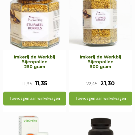
Imkerij de Werkbij
Imkerij de Werkbij
Bijenpollen
Bijenpollen
250 gram
500 gram
Oorspronkelijke
Huidige
Oorspronkeli
Huidig
11,35
21,30
11,95
22,45
prijs
prijs
prijs
prijs
Toevoegen aan winkelwagen
Toevoegen aan winkelwagen
was:
is:
was:
is:
€11,95.
€11,35.
€22,45.
€21,30.