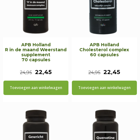
APB Holland
APB Holland
R in de maand Weerstand
Cholesterol complex
supplement
60 capsules
70 capsules
Oorspronkelijke
Huidige
Oorspronkeli
Huidig
22,45
22,45
24,95
24,95
prijs
prijs
prijs
prijs
Toevoegen aan winkelwagen
Toevoegen aan winkelwagen
was:
is:
was:
is:
€24,95.
€22,45.
€24,95.
€22,45