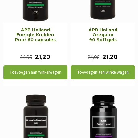
APB Holland
APB Holland
Energie Kruiden
Oregano
Puur 60 capsules
90 Softgels
Oorspronkelijke
Huidige
Oorspronkeli
Huidig
21,20
21,20
24,95
24,95
prijs
prijs
prijs
prijs
Toevoegen aan winkelwagen
Toevoegen aan winkelwagen
was:
is:
was:
is:
€24,95.
€21,20.
€24,95.
€21,20.