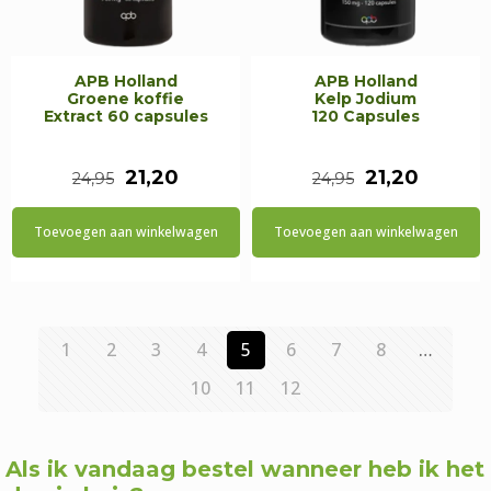
APB Holland
APB Holland
Groene koffie
Kelp Jodium
Extract 60 capsules
120 Capsules
Oorspronkelijke
Huidige
Oorspronkeli
Huidig
21,20
21,20
24,95
24,95
prijs
prijs
prijs
prijs
Toevoegen aan winkelwagen
Toevoegen aan winkelwagen
was:
is:
was:
is:
€24,95.
€21,20.
€24,95.
€21,20.
1
2
3
4
5
6
7
8
…
10
11
12
Als ik vandaag bestel wanneer heb ik het