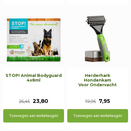
€13,95.
€10,35.
€13,95.
€12,56.
STOP! Animal Bodyguard
Herderhark
4x8ml
Hondenkam
Voor Ondervacht
Oorspronkelijke
Huidige
Oorspronkel
Huidige
23,80
7,95
26,45
19,95
prijs
prijs
prijs
prijs
Toevoegen aan winkelwagen
Toevoegen aan winkelwagen
was:
is:
was:
is:
€26,45.
€23,80.
€19,95.
€7,95.