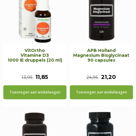
VitOrtho
APB Holland
Vitamine D3
Magnesium Bisglycinaat
1000 IE druppels (20 ml)
90 capsules
Oorspronkelijke
Huidige
Oorspronkeli
Huidig
11,85
21,20
13,95
24,95
prijs
prijs
prijs
prijs
Toevoegen aan winkelwagen
Toevoegen aan winkelwagen
was:
is:
was:
is:
€13,95.
€11,85.
€24,95.
€21,20.