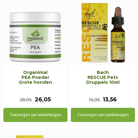
Organimal
Bach
PEA Poeder
RESCUE Pets
Grote honden
Druppels 10ml
Oorspronkelijke
Huidige
Oorspronkeli
Huidig
26,05
13,56
28,95
16,95
prijs
prijs
prijs
prijs
Toevoegen aan winkelwagen
Toevoegen aan winkelwagen
was:
is:
was:
is:
€28,95.
€26,05.
€16,95.
€13,56.