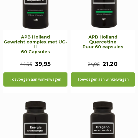
APB Holland
APB Holland
Gewricht complex met UC-
Quercetine
II
Puur 60 capsules
60 Capsules
Oorspronkelijke
Huidige
Oorspronkeli
Huidig
39,95
21,20
44,95
24,95
prijs
prijs
prijs
prijs
Toevoegen aan winkelwagen
Toevoegen aan winkelwagen
was:
is:
was:
is:
€44,95.
€39,95.
€24,95.
€21,20.