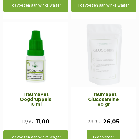
Toevoegen aan winkelwagen
Toevoegen aan winkelwagen
was:
is:
was:
is:
€17,95.
€15,25.
€16,95.
€15,25.
TraumaPet
Traumapet
Oogdruppels
Glucosamine
10 ml
80 gr
Oorspronkelijke
Huidige
Oorspronkeli
Huidig
11,00
26,05
12,95
28,95
prijs
prijs
prijs
prijs
Toevoegen aan winkelwagen
Lees verder