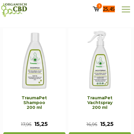
1
25,45
TraumaPet
TraumaPet
Shampoo
Vachtspray
200 ml
200 ml
Oorspronkelijke
Huidige
Oorspronkeli
Huidig
15,25
15,25
17,95
16,95
prijs
prijs
prijs
prijs