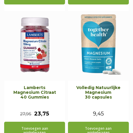
€23,25.
€14,95.
Lamberts
Volledig Natuurlijke
Magnesium Citraat
Magnesium
40 Gummies
30 capsules
Oorspronkelijke
Huidige
23,75
9,45
27,95
prijs
prijs
Toevoegen aan
Toevoegen aan
was:
is:
winkelwagen
winkelwagen