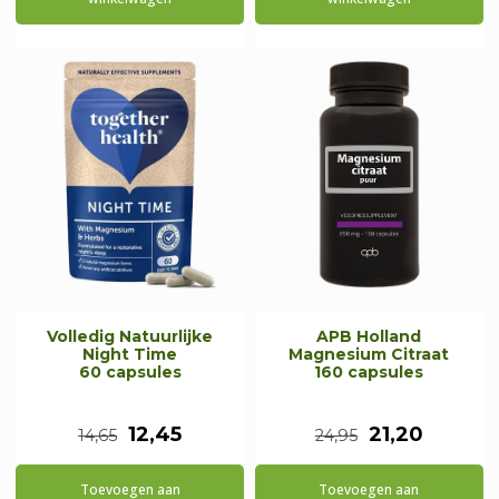
€27,95.
€23,75.
Volledig Natuurlijke
APB Holland
Night Time
Magnesium Citraat
60 capsules
160 capsules
Oorspronkelijke
Huidige
Oorspronkeli
Huidig
12,45
21,20
14,65
24,95
prijs
prijs
prijs
prijs
Toevoegen aan
Toevoegen aan