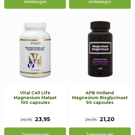
was:
is:
was:
is:
winkelwagen
winkelwagen
€14,65.
€12,45.
€24,95.
€21,20.
Vital Cell Life
APB Holland
Magnesium Malaat
Magnesium Bisglycinaat
100 capsules
90 capsules
Oorspronkelijke
Huidige
Oorspronkeli
Huidig
23,95
21,20
24,95
24,95
prijs
prijs
prijs
prijs
Toevoegen aan
Toevoegen aan