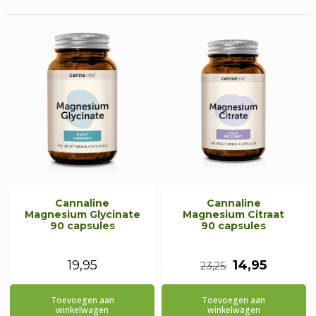
Cannaline
Cannaline
Magnesium Glycinate
Magnesium Citraat
90 capsules
90 capsules
Oorspronkeli
Huidig
19,95
14,95
23,25
prijs
prijs
Toevoegen aan
Toevoegen aan
was:
is:
winkelwagen
winkelwagen