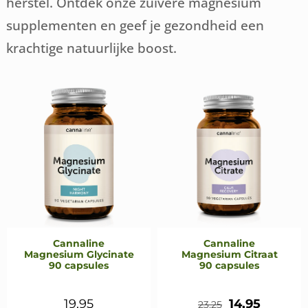
herstel. Ontdek onze zuivere magnesium
supplementen en geef je gezondheid een
krachtige natuurlijke boost.
Cannaline
Cannaline
Magnesium Glycinate
Magnesium Citraat
90 capsules
90 capsules
Oorspronkeli
Huidig
19,95
14,95
23,25