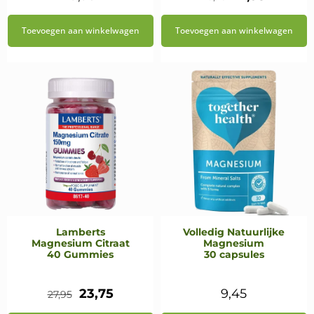
prijs
prijs
Toevoegen aan winkelwagen
Toevoegen aan winkelwagen
was:
is:
€23,25.
€14,95.
Lamberts
Volledig Natuurlijke
Magnesium Citraat
Magnesium
40 Gummies
30 capsules
Oorspronkelijke
Huidige
23,75
9,45
27,95