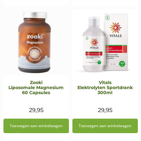
€24,95.
€23,95.
€24,95.
€21,20.
Zooki
Vitals
Liposomale Magnesium
Elektrolyten Sportdrank
60 Capsules
300ml
29,95
29,95
Toevoegen aan winkelwagen
Toevoegen aan winkelwagen