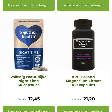
prijs
prijs
Toevoegen aan winkelwagen
Toevoegen aan winkelwagen
was:
is:
€27,95.
€23,75.
Volledig Natuurlijke
APB Holland
Night Time
Magnesium Citraat
60 capsules
160 capsules
Oorspronkelijke
Huidige
Oorspronkeli
Huidig
12,45
21,20
14,65
24,95
prijs
prijs
prijs
prijs
Toevoegen aan winkelwagen
Toevoegen aan winkelwagen