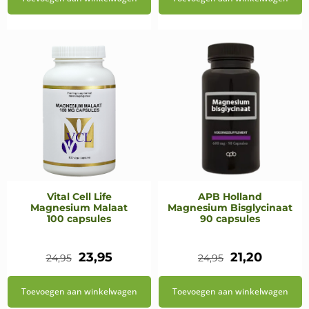
was:
is:
was:
is:
€14,65.
€12,45.
€24,95.
€21,20.
Vital Cell Life
APB Holland
Magnesium Malaat
Magnesium Bisglycinaat
100 capsules
90 capsules
Oorspronkelijke
Huidige
Oorspronkeli
Huidig
23,95
21,20
24,95
24,95
prijs
prijs
prijs
prijs
Toevoegen aan winkelwagen
Toevoegen aan winkelwagen
was:
is:
was:
is: