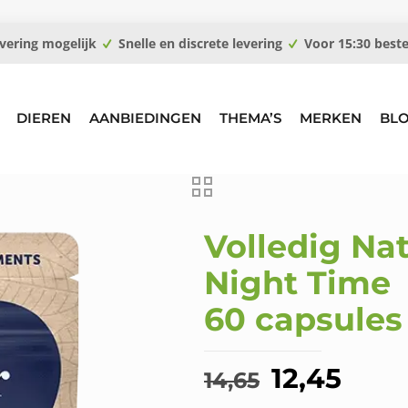
vering mogelijk
Snelle en discrete levering
Voor 15:30 best
DIEREN
AANBIEDINGEN
THEMA’S
MERKEN
BL
Volledig Nat
Night Time
60 capsules
Oorspron
Huid
12,45
14,65
prijs
prijs