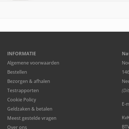
capsules
aantal
INFORMATIE
Nat
Algemene voorwaarden
Noo
Bestellen
14
Bezorgen & afhalen
Ne
Testrapporten
(Di
Cookie Policy
E-m
Geldzaken & betalen
Kv
Meest gestelde vragen
BT
Over ons