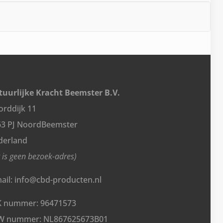
uurlijke Kracht Beemster B.V.
rddijk 11
63 PJ NoordBeemster
derland
t is geen bezoek-adres)
ail: info@cbd-producten.nl
K nummer: 96471573
W nummer: NL867625673B01