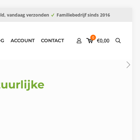
eld, vandaag verzonden
Familiebedrijf sinds 2016
0
€0,00
OG
ACCOUNT
CONTACT
uurlijke
kelijke
ige