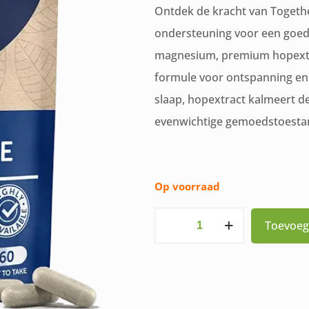
Ontdek de kracht van Togeth
was:
is:
ondersteuning voor een goede
€14,65.
€12,
magnesium, premium hopextra
formule voor ontspanning en
slaap, hopextract kalmeert d
evenwichtige gemoedstoesta
Op voorraad
Volledig
Toevoeg
Natuurlijke
Night
Time
60