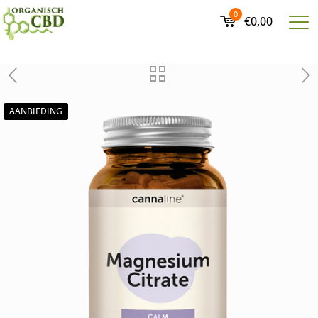
0
€0,00
AANBIEDING