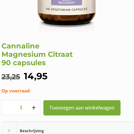
Cannaline
Magnesium Citraat
90 capsules
Oorspronkelijke
Huidige
14,95
23,25
prijs
prijs
Op voorraad
was:
is:
€23,25.
€14,95.
Cannaline
Toevoegen aan winkelwagen
Magnesium
Citraat
Beschrijving
90