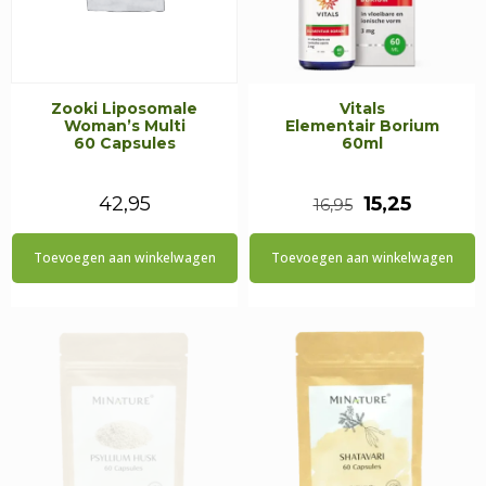
Zooki Liposomale
Vitals
Woman’s Multi
Elementair Borium
60 Capsules
60ml
Oorspronkeli
Huidig
42,95
15,25
16,95
prijs
prijs
Toevoegen aan winkelwagen
Toevoegen aan winkelwagen
was:
is:
€16,95.
€15,25.