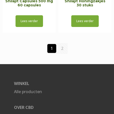
Shilajit Capsules 500 mg
Shilajit Honingzakjes
60 capsules
30 stuks
Lees verder
Lees verder
1
2
WINKEL
Alle producten
OVER CBD