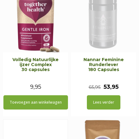
Volledig Natuurlijke
Nannar Feminine
ijzer Complex
Runderlever
30 capsules
180 Capsules
Oorspronkeli
Huidig
9,95
53,95
65,95
prijs
prijs
Toevoegen aan winkelwagen
Lees verder
was:
is:
€65,95.
€53,95.