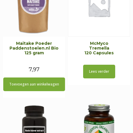
Maitake Poeder
McMyco
Paddenstoelen.nl Bio
Tremella
125 gram
120 Capsules
7,97
Lees verder
Toevoegen aan winkelwagen