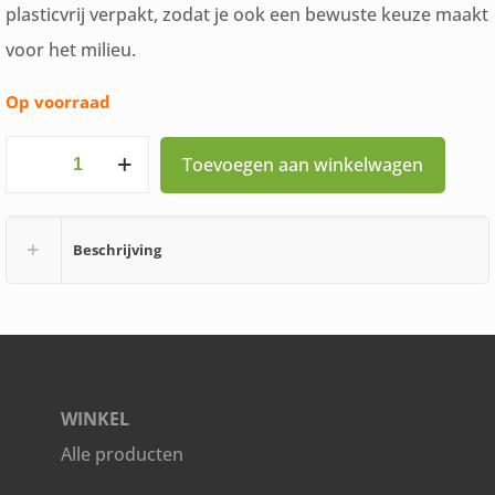
plasticvrij verpakt, zodat je ook een bewuste keuze maakt
voor het milieu.
Op voorraad
Vegums
Toevoegen aan winkelwagen
ijzer
gummies
Beschrijving
30
stuks
aantal
WINKEL
Alle producten