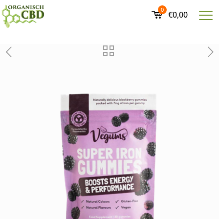
0
€0,00