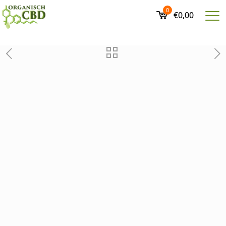
0
€0,00