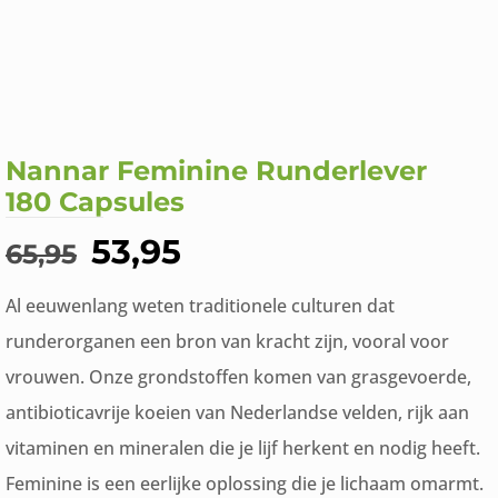
Nannar Feminine
Runderlever
180 Capsules
Oorspronkelijke
Huidige
53,95
65,95
prijs
prijs
Al eeuwenlang weten traditionele culturen dat
was:
is:
runderorganen een bron van kracht zijn, vooral voor
€65,95.
€53,95.
vrouwen. Onze grondstoffen komen van grasgevoerde,
antibioticavrije koeien van Nederlandse velden, rijk aan
vitaminen en mineralen die je lijf herkent en nodig heeft.
Feminine is een eerlijke oplossing die je lichaam omarmt.