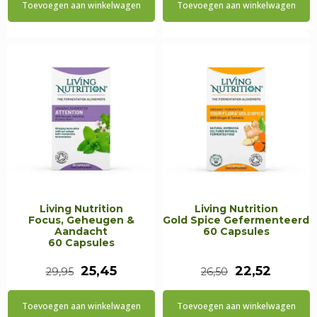
Toevoegen aan winkelwagen
Toevoegen aan winkelwagen
was:
is:
was:
is:
€32,95.
€27,95.
€29,95.
€25,45.
Living Nutrition
Living Nutrition
Focus, Geheugen &
Gold Spice Gefermenteerd
Aandacht
60 Capsules
60 Capsules
Oorspronkelijke
Huidige
Oorspronkeli
Huidig
25,45
22,52
29,95
26,50
prijs
prijs
prijs
prijs
Toevoegen aan winkelwagen
Toevoegen aan winkelwagen
was:
is:
was:
is: