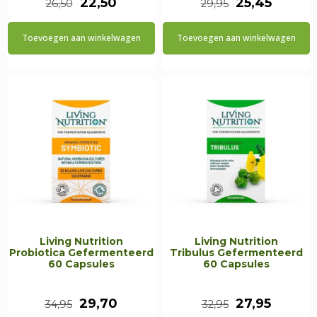
Oorspronkelijke
Huidige
Oorspronkeli
Huidig
22,50
25,45
26,50
29,95
prijs
prijs
prijs
prijs
Toevoegen aan winkelwagen
Toevoegen aan winkelwagen
was:
is:
was:
is:
€26,50.
€22,50.
€29,95.
€25,45.
Living Nutrition
Living Nutrition
Probiotica Gefermenteerd
Tribulus Gefermenteerd
60 Capsules
60 Capsules
Oorspronkelijke
Huidige
Oorspronkeli
Huidig
29,70
27,95
34,95
32,95