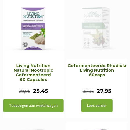
Living Nutrition
Gefermenteerde Rhodiola
Natural Nootropic
Living Nutrition
Gefermenteerd
60caps
60 Capsules
Oorspronkelijke
Huidige
Oorspronkeli
Huidig
25,45
27,95
29,95
32,95
prijs
prijs
prijs
prijs
Toevoegen aan winkelwagen
Lees verder
was:
is:
was:
is:
€29,95.
€25,45.
€32,95.
€27,95.