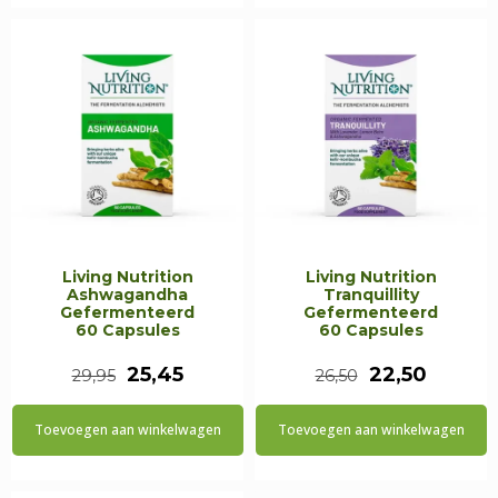
€29,95.
€25,45.
€29,95.
€25,45.
Living Nutrition
Living Nutrition
Ashwagandha
Tranquillity
Gefermenteerd
Gefermenteerd
60 Capsules
60 Capsules
Oorspronkelijke
Huidige
Oorspronkeli
Huidig
25,45
22,50
29,95
26,50
prijs
prijs
prijs
prijs
Toevoegen aan winkelwagen
Toevoegen aan winkelwagen
was:
is:
was:
is:
€29,95.
€25,45.
€26,50.
€22,50