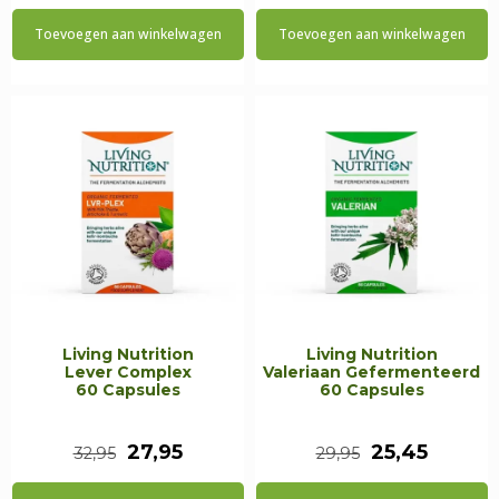
prijs
prijs
prijs
prijs
Toevoegen aan winkelwagen
Toevoegen aan winkelwagen
was:
is:
was:
is:
€34,95.
€29,70.
€32,95.
€27,95.
Living Nutrition
Living Nutrition
Lever Complex
Valeriaan Gefermenteerd
60 Capsules
60 Capsules
Oorspronkelijke
Huidige
Oorspronkeli
Huidig
27,95
25,45
32,95
29,95
prijs
prijs
prijs
prijs