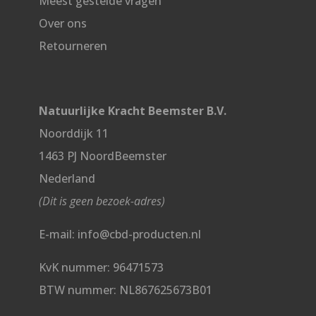
Meest gestelde vragen
Over ons
Retourneren
Natuurlijke Kracht Beemster B.V.
Noorddijk 11
1463 PJ NoordBeemster
Nederland
(Dit is geen bezoek-adres)
E-mail: info@cbd-producten.nl
KvK nummer: 96471573
BTW nummer: NL867625673B01