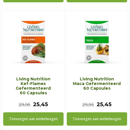
€29,95.
€25,45.
€26,50.
€22,52.
Living Nutrition
Living Nutrition
Kef-Flamex
Maca Gefermenteerd
Gefermenteerd
60 Capsules
60 Capsules
Oorspronkelijke
Huidige
Oorspronkeli
Huidig
25,45
25,45
29,95
29,95
prijs
prijs
prijs
prijs
Toevoegen aan winkelwagen
Toevoegen aan winkelwagen
was:
is:
was:
is: