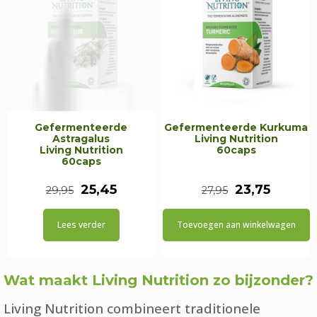
Gefermenteerde
Gefermenteerde Kurkuma
Astragalus
Living Nutrition
Living Nutrition
60caps
60caps
Oorspronkelijke
Huidige
Oorspronkeli
Huidig
25,45
23,75
29,95
27,95
prijs
prijs
prijs
prijs
Lees verder
Toevoegen aan winkelwagen
was:
is:
was:
is:
€29,95.
€25,45.
€27,95.
€23,75.
Wat maakt Living Nutrition zo bijzonder?
Living Nutrition combineert traditionele