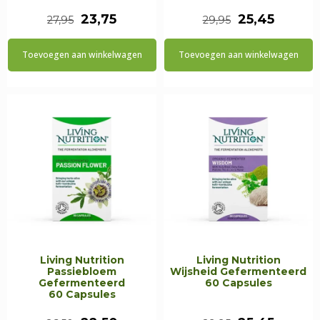
Oorspronkelijke
Huidige
Oorspronkeli
Huidig
23,75
25,45
27,95
29,95
prijs
prijs
prijs
prijs
Toevoegen aan winkelwagen
Toevoegen aan winkelwagen
was:
is:
was:
is:
€27,95.
€23,75.
€29,95.
€25,45.
Living Nutrition
Living Nutrition
Passiebloem
Wijsheid Gefermenteerd
Gefermenteerd
60 Capsules
60 Capsules