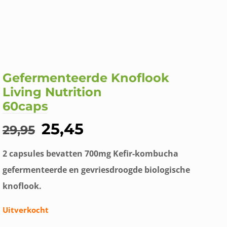
Gefermenteerde Knoflook
Living Nutrition
60caps
Oorspronkelijke
Huidige
25,45
29,95
prijs
prijs
2 capsules bevatten 700mg Kefir-kombucha
was:
is:
gefermenteerde en gevriesdroogde biologische
€29,95.
€25,45.
knoflook.
Uitverkocht