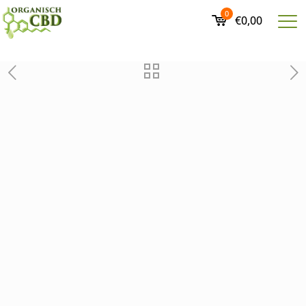
0
€0,00