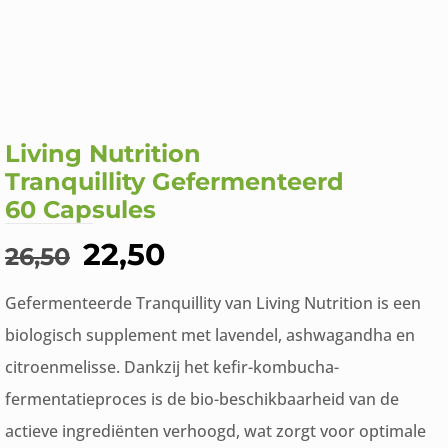
Living Nutrition
Tranquillity Gefermenteerd
60 Capsules
Oorspronkelijke
Huidige
22,50
26,50
prijs
prijs
Gefermenteerde Tranquillity van Living Nutrition is een
was:
is:
biologisch supplement met lavendel, ashwagandha en
€26,50.
€22,50.
citroenmelisse. Dankzij het kefir-kombucha-
fermentatieproces is de bio-beschikbaarheid van de
actieve ingrediënten verhoogd, wat zorgt voor optimale