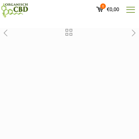
0
€0,00