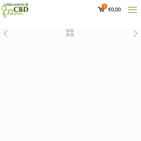
0
€0,00