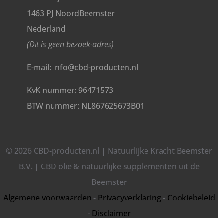
1463 PJ NoordBeemster
Nederland
(Dit is geen bezoek-adres)
E-mail: info@cbd-producten.nl
KvK nummer: 96471573
BTW nummer: NL867625673B01
© 2026 CBD-producten.nl | Natuurlijke Kracht Beemster
B.V. | CBD olie & natuurlijke supplementen uit de
Beemster
Algemene voorwaarden
-
Privacyverklaring
-
Cookiebeleid
-
Disclaimer