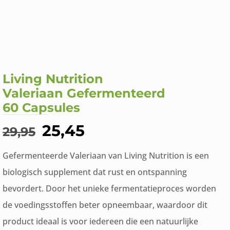
Living Nutrition
Valeriaan Gefermenteerd
60 Capsules
Oorspronkelijke
Huidige
25,45
29,95
prijs
prijs
Gefermenteerde Valeriaan van Living Nutrition is een
was:
is:
biologisch supplement dat rust en ontspanning
€29,95.
€25,45.
bevordert. Door het unieke fermentatieproces worden
de voedingsstoffen beter opneembaar, waardoor dit
product ideaal is voor iedereen die een natuurlijke