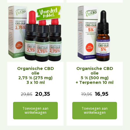
j
,
j
,
s
5
s
3
w
0
w
0
a
.
a
.
s
s
:
:
€
€
Organische CBD
Organische CBD
2
3
olie
olie
2,75 % (275 mg)
5 % (500 mg)
2
4
3 x 10 ml
+ Terpenen 10 ml
,
,
Oorspronkelijke
Huidige
Oorspronkeli
Huidige
20,35
16,95
29,85
19,95
9
5
prijs
prijs
prijs
prijs
5
0
Toevoegen aan
Toevoegen aan
was:
is:
was:
is:
winkelwagen
winkelwagen
.
.
€29,85.
€20,35.
€19,95.
€16,95.