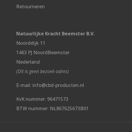
.
Retourneren
Natuurlijke Kracht Beemster B.V.
Noorddijk 11
1463 PJ NoordBeemster
Nederland
(Dit is geen bezoek-adres)
E-mail: info@cbd-producten.nl
KvK nummer: 96471573
BTW nummer: NL867625673B01