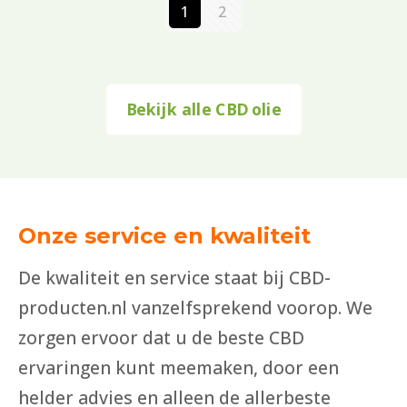
r
g
r
g
1
2
s
9
s
4
o
e
o
e
w
5
w
5
n
p
n
p
a
.
a
.
k
r
k
r
Bekijk alle CBD olie
s
s
e
i
e
i
:
:
l
j
l
j
€
€
i
s
i
s
1
5
j
i
j
i
9
9
Onze service en kwaliteit
k
s
k
s
,
,
e
:
e
:
De kwaliteit en service staat bij CBD-
9
8
p
€
p
€
producten.nl vanzelfsprekend voorop. We
5
5
r
2
r
5
zorgen ervoor dat u de beste CBD
.
.
i
3
i
9
ervaringen kunt meemaken, door een
j
,
j
,
helder advies en alleen de allerbeste