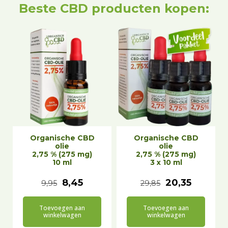
Beste CBD producten kopen:
Organische CBD
Organische CBD
olie
olie
2,75 % (275 mg)
2,75 % (275 mg)
10 ml
3 x 10 ml
O
H
O
H
8,45
20,35
9,95
29,85
o
u
o
u
Toevoegen aan
Toevoegen aan
r
i
r
i
winkelwagen
winkelwagen