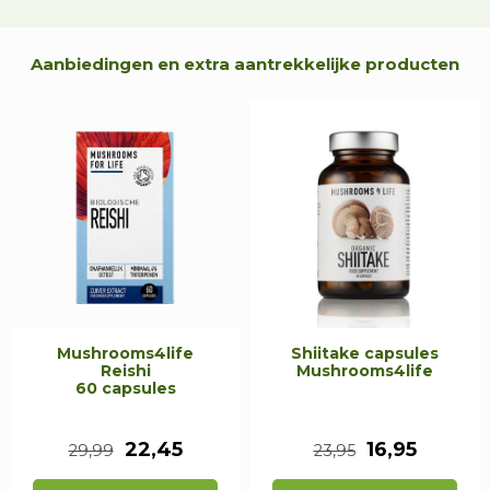
Aanbiedingen en extra aantrekkelijke producten
Mushrooms4life
Shiitake capsules
Reishi
Mushrooms4life
60 capsules
O
H
O
H
22,45
16,95
29,99
23,95
o
u
o
u