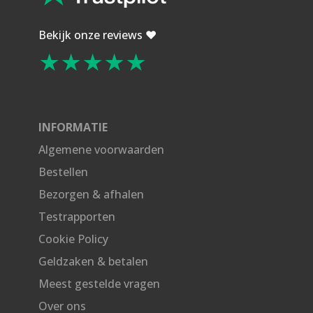
r
2
.
.
i
4
Bekijk onze reviews ❤️
★★★★★
j
,
s
9
w
5
a
.
INFORMATIE
s
Algemene voorwaarden
:
Bestellen
€
Bezorgen & afhalen
3
Testrapporten
1
Cookie Policy
,
Geldzaken & betalen
9
Meest gestelde vragen
9
Over ons