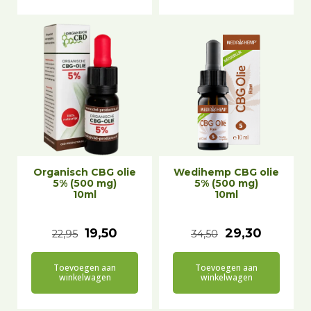
s
d
p
i
r
g
o
e
n
p
k
r
e
i
l
j
Organisch CBG olie
Wedihemp CBG olie
i
s
5% (500 mg)
5% (500 mg)
10ml
10ml
j
i
k
s
O
H
O
H
19,50
29,30
22,95
34,50
e
:
o
u
o
u
Toevoegen aan
Toevoegen aan
p
€
r
i
r
i
winkelwagen
winkelwagen
r
4
s
d
s
d