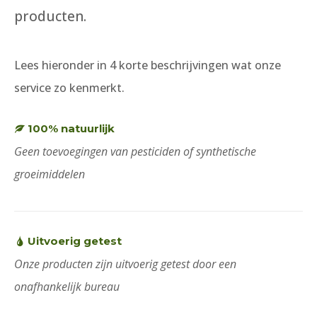
s
7
s
4
producten.
w
5
w
5
a
.
a
.
Lees hieronder in 4 korte beschrijvingen wat onze
s
s
service zo kenmerkt.
:
:
€
€
100% natuurlijk
2
8
Geen toevoegingen van pesticiden of synthetische
7
3
groeimiddelen
,
,
9
8
5
5
Uitvoerig getest
.
.
Onze producten zijn uitvoerig getest door een
onafhankelijk bureau