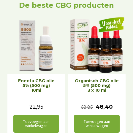
De beste CBG producten
Enecta CBG olie
Organisch CBG olie
5% (500 mg)
5% (500 mg)
10ml
3 x 10 ml
O
H
22,95
48,40
68,85
o
u
Toevoegen aan
Toevoegen aan
r
i
winkelwagen
winkelwagen