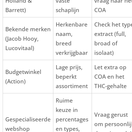
Holland &
vaste
vraag naar he
Barrett)
schaplijn
COA
Herkenbare
Check het typ
Bekende merken
naam,
extract (full,
(Jacob Hooy,
breed
broad of
Lucovitaal)
verkrijgbaar
isolaat)
Lage prijs,
Let extra op
Budgetwinkel
beperkt
COA en het
(Action)
assortiment
THC-gehalte
Ruime
keuze in
Vraag gerust
Gespecialiseerde
percentages
om persoonlij
webshop
en types,