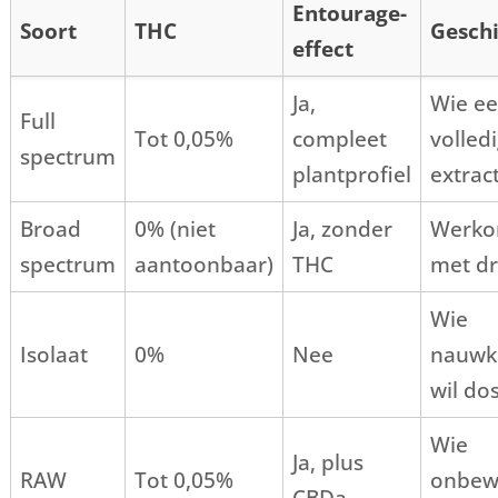
Entourage-
Soort
THC
Geschi
effect
Ja,
Wie e
Full
Tot 0,05%
compleet
volled
spectrum
plantprofiel
extract
Broad
0% (niet
Ja, zonder
Werko
spectrum
aantoonbaar)
THC
met dr
Wie
Isolaat
0%
Nee
nauwk
wil do
Wie
Ja, plus
RAW
Tot 0,05%
onbew
CBDa