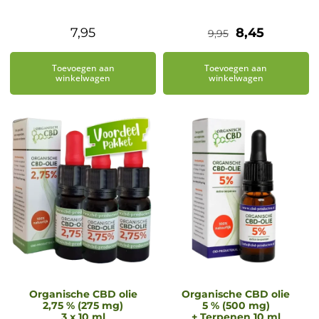
Oorspronkeli
Huidige
7,95
8,45
9,95
prijs
prijs
Toevoegen aan
Toevoegen aan
was:
is:
winkelwagen
winkelwagen
€9,95.
€8,45.
Organische CBD olie
Organische CBD olie
2,75 % (275 mg)
5 % (500 mg)
3 x 10 ml
+ Terpenen 10 ml