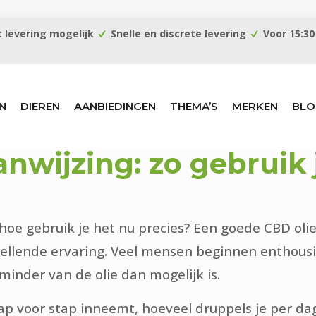
 levering mogelijk
Snelle en discrete levering
Voor 15:30
N
DIEREN
AANBIEDINGEN
THEMA’S
MERKEN
BLO
nwijzing: zo gebruik 
hoe gebruik je het nu precies? Een goede CBD oli
tellende ervaring. Veel mensen beginnen enthous
nder van de olie dan mogelijk is.
e stap voor stap inneemt, hoeveel druppels je per