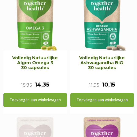
Volledig Natuurlijke
Volledig Natuurlijke
Algen Omega 3
Ashwagandha BIO
30 capsules
30 capsules
Oorspronkelijke
Huidige
Oorspronkeli
Huidige
14,35
10,15
15,95
11,95
prijs
prijs
prijs
prijs
Toevoegen aan winkelwagen
Toevoegen aan winkelwagen
was:
is:
was:
is:
€15,95.
€14,35.
€11,95.
€10,15.