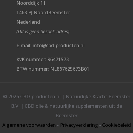
Noorddijk 11
1463 PJ NoordBeemster
Nederland
(Dit is geen bezoek-adres)
E-mail: info@cbd-producten.nl
KvK nummer: 96471573
BTW nummer: NL867625673B01
© 2026 CBD-producten.nl | Natuurlijke Kracht Beemster
B.V. | CBD olie & natuurlijke supplementen uit de
Beemster
Algemene voorwaarden
-
Privacyverklaring
-
Cookiebeleid