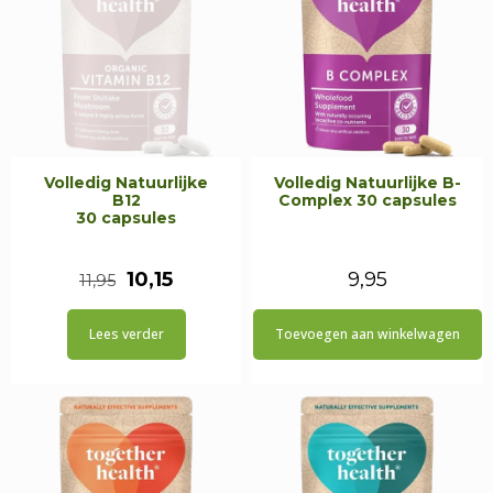
Volledig Natuurlijke
Volledig Natuurlijke B-
B12
Complex 30 capsules
30 capsules
Oorspronkelijke
Huidige
10,15
9,95
11,95
prijs
prijs
Lees verder
Toevoegen aan winkelwagen
was:
is:
€11,95.
€10,15.