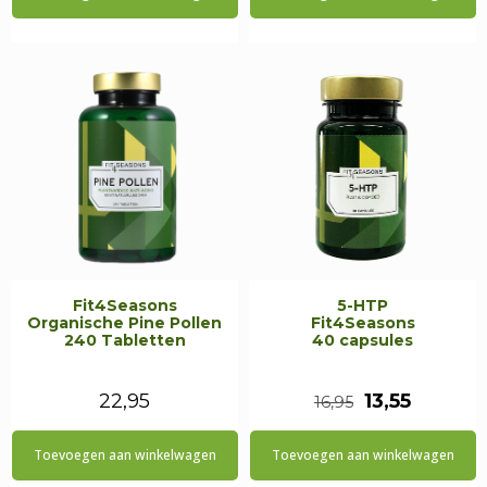
was:
is:
€24,95.
€21,20.
Fit4Seasons
5-HTP
Organische Pine Pollen
Fit4Seasons
240 Tabletten
40 capsules
Oorspronkel
Huidige
22,95
13,55
16,95
prijs
prijs
Toevoegen aan winkelwagen
Toevoegen aan winkelwagen
was:
is: