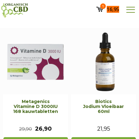
1
16,95
Metagenics
Biotics
Vitamine D 3000IU
Jodium Vloeibaar
168 kauwtabletten
60ml
Oorspronkelijke
Huidige
26,90
21,95
29,90
prijs
prijs