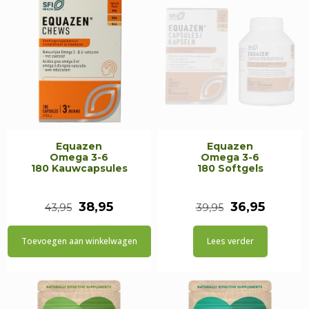
Equazen
Equazen
Omega 3-6
Omega 3-6
180 Kauwcapsules
180 Softgels
Oorspronkelijke
Huidige
Oorspronkeli
Huidig
38,95
36,95
43,95
39,95
prijs
prijs
prijs
prijs
Toevoegen aan winkelwagen
Lees verder
was:
is:
was:
is:
€43,95.
€38,95.
€39,95.
€36,95.