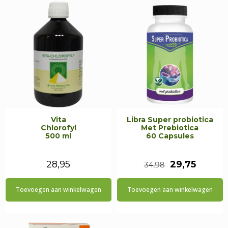
Vita
Libra Super probiotica
Chlorofyl
Met Prebiotica
500 ml
60 Capsules
Oorspronkeli
Huidig
28,95
29,75
34,98
prijs
prijs
Toevoegen aan winkelwagen
Toevoegen aan winkelwagen
was:
is:
€34,98.
€29,75