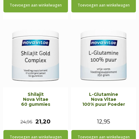
Toevoegen aan winkelwagen
Toevoegen aan winkelwagen
was:
is:
€29,90.
€26,90.
Shilajit
L-Glutamine
Nova Vitae
Nova Vitae
60 gummies
100% puur Poeder
Oorspronkelijke
Huidige
21,20
12,95
24,95
prijs
prijs
Toevoegen aan winkelwagen
Toevoegen aan winkelwagen