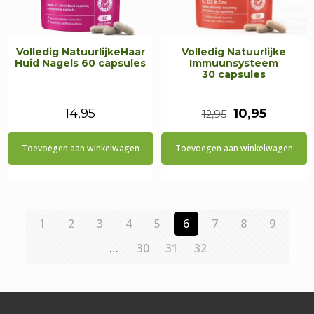
Volledig NatuurlijkeHaar
Volledig Natuurlijke
Huid Nagels 60 capsules
Immuunsysteem
30 capsules
Oorspronkeli
Huidig
14,95
10,95
12,95
prijs
prijs
Toevoegen aan winkelwagen
Toevoegen aan winkelwagen
was:
is:
€12,95.
€10,95.
1
2
3
4
5
6
7
8
9
…
30
31
32