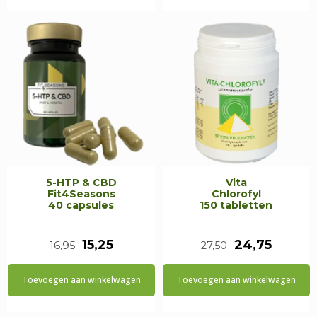
€16,95.
€13,55.
5-HTP & CBD
Vita
Fit4Seasons
Chlorofyl
40 capsules
150 tabletten
Oorspronkelijke
Huidige
Oorspronkeli
Huidig
15,25
24,75
16,95
27,50
prijs
prijs
prijs
prijs
Toevoegen aan winkelwagen
Toevoegen aan winkelwagen
was:
is:
was:
is:
€16,95.
€15,25.
€27,50.
€24,75