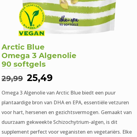
Arctic Blue
Omega 3 Algenolie
90 softgels
Oorspronkelijke
Huidige
25,49
29,99
prijs
prijs
Omega 3 Algenolie van Arctic Blue biedt een puur
was:
is:
plantaardige bron van DHA en EPA, essentiële vetzuren
€29,99.
€25,49.
voor hart, hersenen en gezichtsvermogen. Gemaakt van
duurzaam gekweekte Schizochytrium-algen, is dit
supplement perfect voor veganisten en vegetariërs. Elke