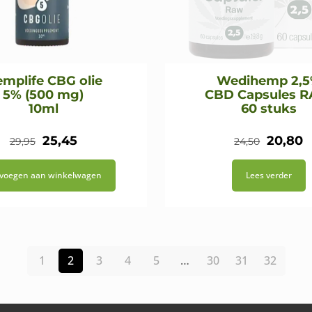
mplife CBG olie
Wedihemp 2,
5% (500 mg)
CBD Capsules 
10ml
60 stuks
Oorspronkelijke
Huidige
Oorspr
H
25,45
20,80
29,95
24,50
prijs
prijs
prijs
p
voegen aan winkelwagen
Lees verder
was:
is:
was:
is
€29,95.
€25,45.
€24,50
€
1
2
3
4
5
…
30
31
32