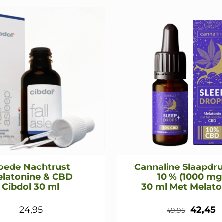
oede Nachtrust
Cannaline Slaapdr
latonine & CBD
10 % (1000 mg
Cibdol 30 ml
30 ml Met Melato
Oorspr
H
24,95
42,45
49,95