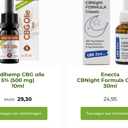
dihemp CBG olie
Enecta
5% (500 mg)
CBNight Formula C
10ml
30ml
Oorspronkelijke
Huidige
29,30
24,95
34,50
prijs
prijs
voegen aan winkelwagen
Toevoegen aan winkelw
was:
is:
€34,50.
€29,30.