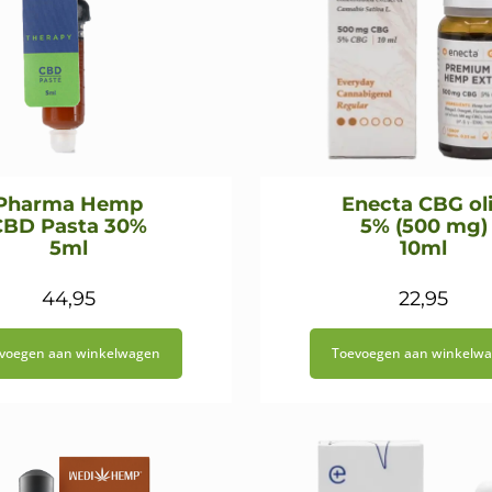
Pharma Hemp
Enecta CBG ol
CBD Pasta 30%
5% (500 mg)
5ml
10ml
44,95
22,95
voegen aan winkelwagen
Toevoegen aan winkelw