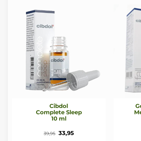
Cibdol
G
Complete Sleep
Me
10 ml
Oorspronkelijke
Huidige
33,95
39,95