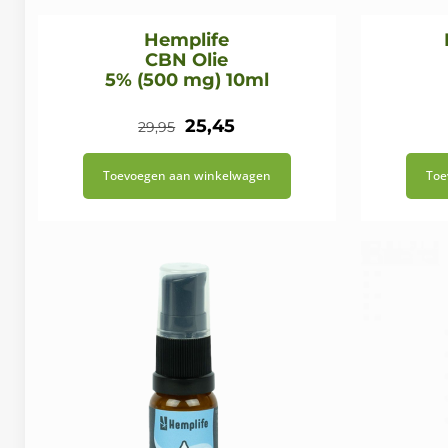
Hemplife
CBN Olie
5% (500 mg) 10ml
Oorspronkelijke
Huidige
25,45
29,95
prijs
prijs
Toevoegen aan winkelwagen
Toe
was:
is:
€29,95.
€25,45.