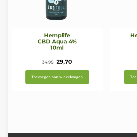
Hemplife
He
CBD Aqua 4%
10ml
Oorspronkelijke
Huidige
29,70
34,95
prijs
prijs
Toevoegen aan winkelwagen
Toe
was:
is:
€34,95.
€29,70.