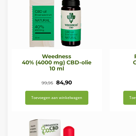
Weedness
40% (4000 mg) CBD-olie
10 ml
Oorspronkelijke
Huidige
84,90
99,95
prijs
prijs
Toevoegen aan winkelwagen
Toe
was:
is:
€99,95.
€84,90.