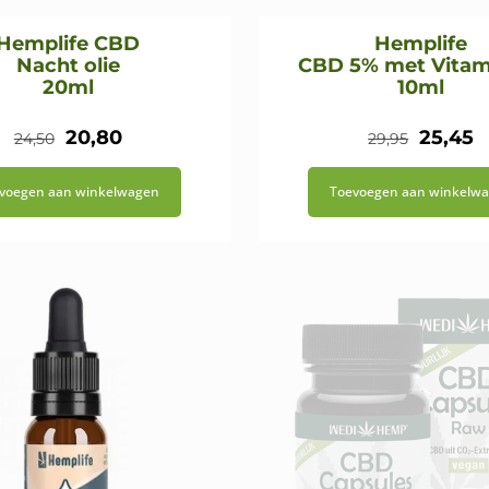
Hemplife CBD
Hemplife
Nacht olie
CBD 5% met Vitam
20ml
10ml
Oorspronkelijke
Huidige
Oorspr
H
20,80
25,45
24,50
29,95
prijs
prijs
prijs
p
voegen aan winkelwagen
Toevoegen aan winkelw
was:
is:
was:
is
€24,50.
€20,80.
€29,95.
€