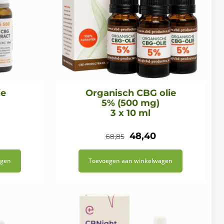
ie
Organisch CBG olie
5% (500 mg)
3 x 10 ml
Oorspronkelijke
Huidige
48,40
68,85
prijs
prijs
agen
Toevoegen aan winkelwagen
was:
is:
€68,85.
€48,40.