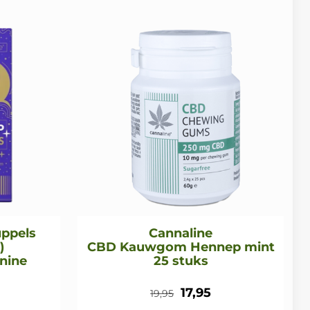
uppels
Cannaline
)
CBD Kauwgom Hennep mint
nine
25 stuks
onkelijke
uidige
Oorspronkelijke
Huidige
17,95
19,95