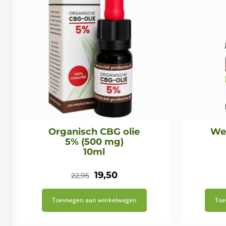
Organisch CBG olie
We
5% (500 mg)
10ml
Oorspronkelijke
Huidige
19,50
22,95
prijs
prijs
Toevoegen aan winkelwagen
Toe
was:
is:
€22,95.
€19,50.