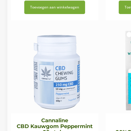
prijs
prijs
Toevoegen aan winkelwagen
Toe
was:
is:
€39,95.
€33,95.
Cannaline
CBD Kauwgom Peppermint