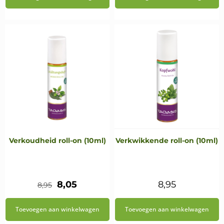
was:
is:
€8,95.
€7,15.
Verkoudheid roll-on (10ml)
Verkwikkende roll-on (10ml)
Oorspronkelijke
Huidige
8,05
8,95
8,95
prijs
prijs
Toevoegen aan winkelwagen
Toevoegen aan winkelwagen
was:
is: