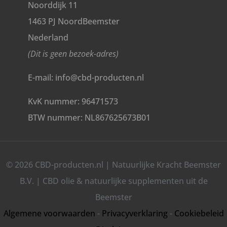
Noorddijk 11
1463 PJ NoordBeemster
Nederland
(Dit is geen bezoek-adres)
E-mail: info@cbd-producten.nl
KvK nummer: 96471573
BTW nummer: NL867625673B01
© 2026 CBD-producten.nl | Natuurlijke Kracht Beemster
B.V. | CBD olie & natuurlijke supplementen uit de
Beemster
Algemene voorwaarden
-
Privacyverklaring
-
Cookiebeleid