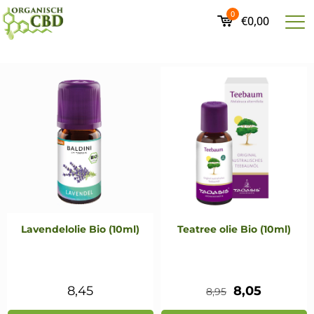
0
€0,00
Lavendelolie Bio (10ml)
Teatree olie Bio (10ml)
Oorspronkeli
Huidige
8,45
8,05
8,95
prijs
prijs