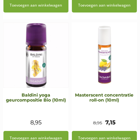
Toevoegen aan winkelwagen
Toevoegen aan winkelwagen
was:
is:
€8,95.
€8,05.
Baldini yoga
Masterscent concentratie
geurcompositie Bio (10ml)
roll-on (10ml)
Oorspronkel
Huidige
8,95
7,15
8,95
prijs
prijs
Toevoegen aan winkelwagen
Toevoegen aan winkelwagen