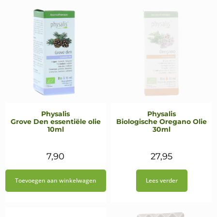
Physalis
Physalis
Grove Den essentiële olie
Biologische Oregano Olie
10ml
30ml
7,90
27,95
Toevoegen aan winkelwagen
Lees verder