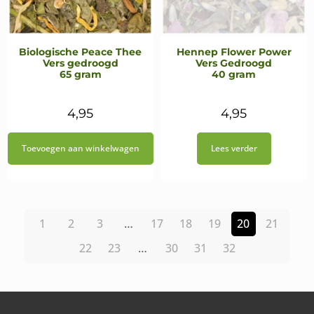
Biologische Peace Thee
Hennep Flower Power
Vers gedroogd
Vers Gedroogd
65 gram
40 gram
4,95
4,95
Toevoegen aan winkelwagen
Lees verder
1
2
3
…
17
18
19
20
21
22
23
…
30
31
32