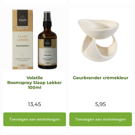
€8,95.
€8,05.
Volatile
Geurbrander crèmekleur
Roomspray Slaap Lekker
100ml
13,45
5,95
Toevoegen aan winkelwagen
Toevoegen aan winkelwagen