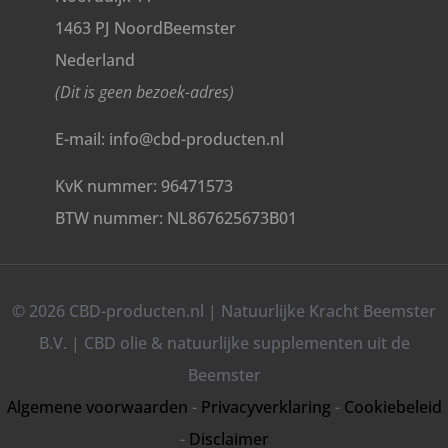
1463 PJ NoordBeemster
Nederland
(Dit is geen bezoek-adres)
E-mail: info@cbd-producten.nl
KvK nummer: 96471573
BTW nummer: NL867625673B01
© 2026 CBD-producten.nl | Natuurlijke Kracht Beemster
B.V. | CBD olie & natuurlijke supplementen uit de
Beemster
Algemene voorwaarden
-
Privacyverklaring
-
Cookiebeleid
-
Disclaimer