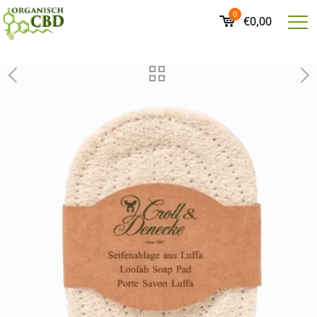
0
€0,00