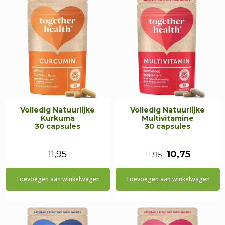
Volledig Natuurlijke
Volledig Natuurlijke
Kurkuma
Multivitamine
30 capsules
30 capsules
Oorspronkeli
Huidig
11,95
10,75
11,95
prijs
prijs
Toevoegen aan winkelwagen
Toevoegen aan winkelwagen
was:
is:
€11,95.
€10,75.