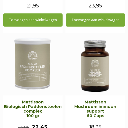
21,95
23,95
Toevoegen aan winkelwagen
Toevoegen aan winkelwagen
Mattisson
Mattisson
Biologisch Paddenstoelen
Mushroom immuun
complex
support
100 gr
60 Caps
Oorspronkelijke
Huidige
22,45
18,95
24,95