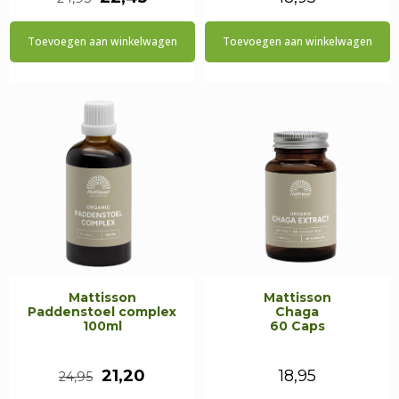
prijs
prijs
Toevoegen aan winkelwagen
Toevoegen aan winkelwagen
was:
is:
€24,95.
€22,45.
Mattisson
Mattisson
Paddenstoel complex
Chaga
100ml
60 Caps
Oorspronkelijke
Huidige
21,20
18,95
24,95