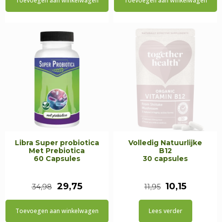
Toevoegen aan winkelwagen
Toevoegen aan winkelwagen
Libra Super probiotica
Volledig Natuurlijke
Met Prebiotica
B12
60 Capsules
30 capsules
Oorspronkelijke
Huidige
Oorspronkeli
Huidige
29,75
10,15
34,98
11,95
prijs
prijs
prijs
prijs
Toevoegen aan winkelwagen
Lees verder
was:
is:
was:
is: