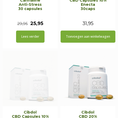
Cannaline
CBD Capsules 10%
Anti-Stress
Enecta
30 capsules
30caps
Oorspronkelijke
Huidige
25,95
31,95
29,95
prijs
prijs
Lees verder
Toevoegen aan winkelwagen
was:
is:
€29,95.
€25,95.
Cibdol
Cibdol
CBD Capsules 10%
CBD 20%