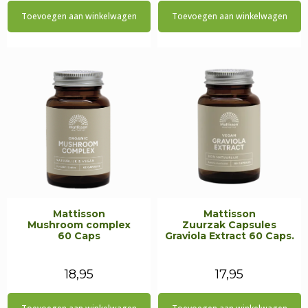
prijs
prijs
Toevoegen aan winkelwagen
Toevoegen aan winkelwagen
was:
is:
€24,95.
€21,20.
Mattisson
Mattisson
Mushroom complex
Zuurzak Capsules
60 Caps
Graviola Extract 60 Caps.
18,95
17,95