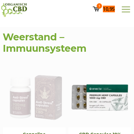
1
10,95
Weerstand –
Immuunsysteem