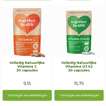
€34,98.
€29,75.
€11,95.
€10,15.
Volledig Natuurlijke
Volledig Natuurlijke
Vitamine C
Vitamine D3 K2
30 capsules
30 capsules
9,15
15,75
Toevoegen aan winkelwagen
Toevoegen aan winkelwagen