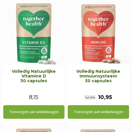
Volledig Natuurlijke
Volledig Natuurlijke
Vitamine D
Immuunsysteem
30 capsules
30 capsules
Oorspronkeli
Huidig
8,15
10,95
12,95
prijs
prijs
Toevoegen aan winkelwagen
Toevoegen aan winkelwagen
was:
is:
€12,95.
€10,95.