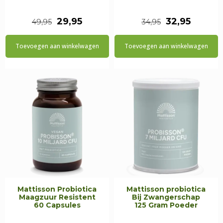
Oorspronkelijke
Huidige
Oorspronkeli
Huidig
29,95
32,95
49,95
34,95
prijs
prijs
prijs
prijs
Toevoegen aan winkelwagen
Toevoegen aan winkelwagen
was:
is:
was:
is:
€49,95.
€29,95.
€34,95.
€32,95.
Mattisson Probiotica
Mattisson probiotica
Maagzuur Resistent
Bij Zwangerschap
60 Capsules
125 Gram Poeder