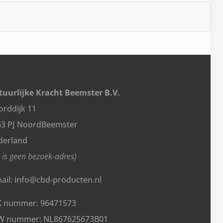
uurlijke Kracht Beemster B.V.
rddijk 11
63 PJ NoordBeemster
derland
t is geen bezoek-adres)
ail: info@cbd-producten.nl
K nummer: 96471573
W nummer: NL867625673B01