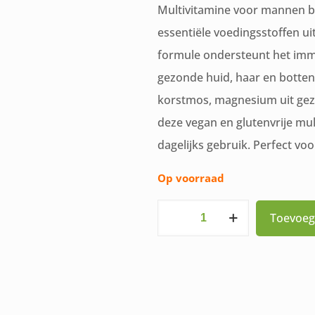
Multivitamine voor mannen b
essentiële voedingsstoffen u
formule ondersteunt het imm
gezonde huid, haar en botten.
korstmos, magnesium uit gezu
deze vegan en glutenvrije mu
dagelijks gebruik. Perfect voo
Op voorraad
Volledig
Toevoeg
Natuurlijke
Multi
Mannen
30