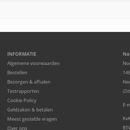
capsules
aantal
INFORMATIE
Nat
Algemene voorwaarden
Noo
Bestellen
14
Bezorgen & afhalen
Ne
Testrapporten
(Di
Cookie Policy
E-m
Geldzaken & betalen
Kv
Meest gestelde vragen
BT
Over ons