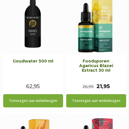
Goudwater 500 ml
Foodsporen
Agaricus Blazei
Extract 30 ml
Oorspronkeli
Huidig
62,95
21,95
26,95
prijs
prijs
Toevoegen aan winkelwagen
Toevoegen aan winkelwagen
was:
is:
€26,95.
€21,95.