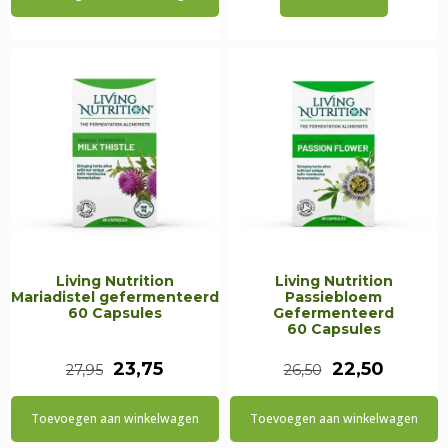
Living Nutrition
Living Nutrition
Mariadistel gefermenteerd
Passiebloem
60 Capsules
Gefermenteerd
60 Capsules
Oorspronkelijke
Huidige
Oorspronkeli
Huidig
23,75
22,50
27,95
26,50
prijs
prijs
prijs
prijs
Toevoegen aan winkelwagen
Toevoegen aan winkelwagen
was:
is:
was:
is: