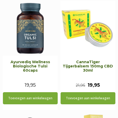
Ayurvediq Wellness
CannaTiger
Biologische Tulsi
Tijgerbalsem 150mg CBD
60caps
30ml
Oorspronkeli
Huidig
19,95
19,95
21,95
prijs
prijs
Toevoegen aan winkelwagen
Toevoegen aan winkelwagen
was:
is:
€21,95.
€19,95.