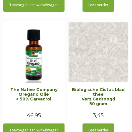
Toevoegen aan winkelwagen
Lees verder
was:
is:
€44,95.
€34,95.
The Native Company
Biologische Cistus blad
Oregano Olie
thee
> 50% Carvacrol
Vers Gedroogd
50 gram
46,95
3,45
Toevoegen aan winkelwagen
Lees verder