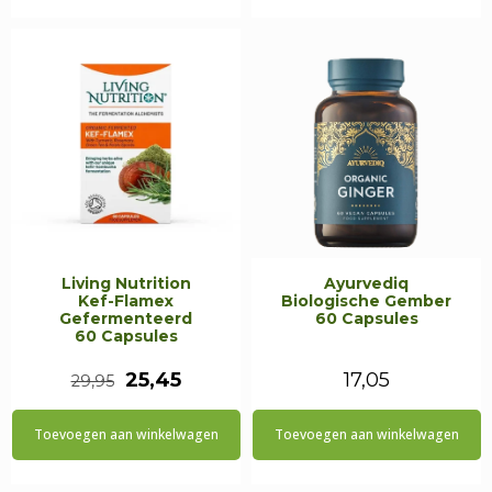
€27,95.
€23,75.
€26,50.
€22,50
Living Nutrition
Ayurvediq
Kef-Flamex
Biologische Gember
Gefermenteerd
60 Capsules
60 Capsules
Oorspronkelijke
Huidige
25,45
17,05
29,95
prijs
prijs
Toevoegen aan winkelwagen
Toevoegen aan winkelwagen
was:
is:
€29,95.
€25,45.