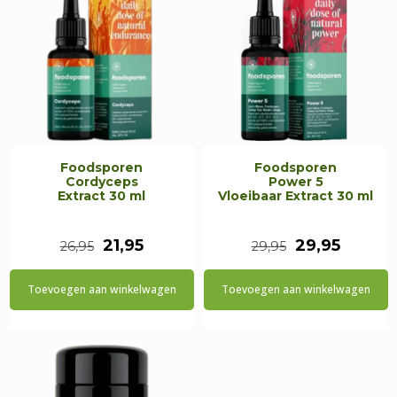
Foodsporen
Foodsporen
Cordyceps
Power 5
Extract 30 ml
Vloeibaar Extract 30 ml
Oorspronkelijke
Huidige
Oorspronkeli
Huidig
21,95
29,95
26,95
29,95
prijs
prijs
prijs
prijs
Toevoegen aan winkelwagen
Toevoegen aan winkelwagen
was:
is:
was:
is:
€26,95.
€21,95.
€29,95.
€29,95.