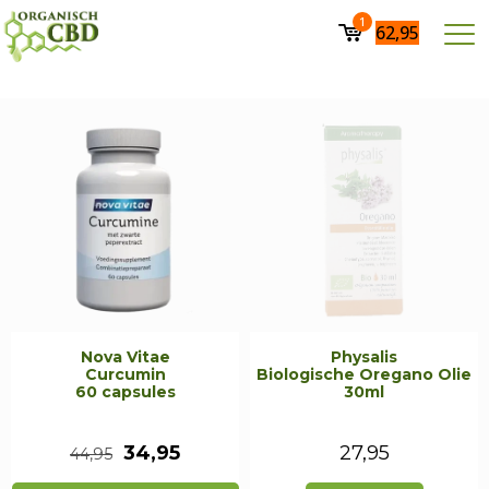
1
62,95
Nova Vitae
Physalis
Curcumin
Biologische Oregano Olie
60 capsules
30ml
Oorspronkelijke
Huidige
34,95
27,95
44,95
prijs
prijs