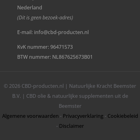
Nederland
(Dit is geen bezoek-adres)
E-mail: info@cbd-producten.nl
KvK nummer: 96471573
BTW nummer: NL867625673B01
© 2026 CBD-producten.nl | Natuurlijke Kracht Beemster
B.V. | CBD olie & natuurlijke supplementen uit de
Beemster
Algemene voorwaarden
-
Privacyverklaring
-
Cookiebeleid
-
Disclaimer