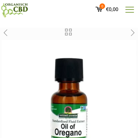
0
€0,00