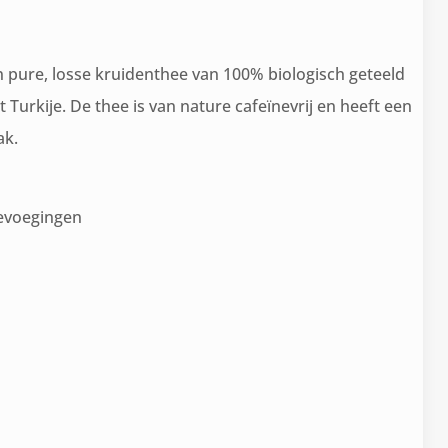
n pure, losse kruidenthee van 100% biologisch geteeld
it Turkije. De thee is van nature cafeïnevrij en heeft een
ak.
evoegingen