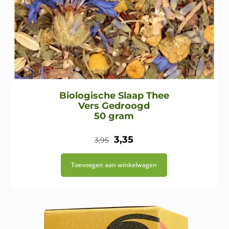
Biologische Slaap Thee
Vers Gedroogd
50 gram
Oorspronkelijke
Huidige
3,35
3,95
prijs
prijs
Toevoegen aan winkelwagen
was:
is:
€3,95.
€3,35.