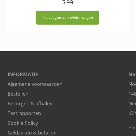
3,99
Toevoegen aan winkelwagen
INFORMATIE
Nat
Algemene voorwaarden
Noo
Bestellen
14
Bezorgen & afhalen
Ne
Testrapporten
(Di
Cookie Policy
E-m
Geldzaken & betalen