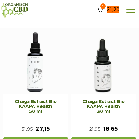
1
21,20
Chaga Extract Bio
Chaga Extract Bio
KAAPA Health
KAAPA Health
50 ml
30 ml
Oorspronkelijke
Huidige
Oorspronkeli
Huidig
27,15
18,65
31,95
21,95
prijs
prijs
prijs
prijs