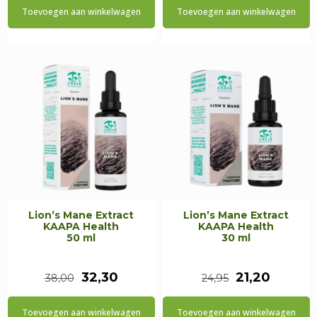
Toevoegen aan winkelwagen
Toevoegen aan winkelwagen
was:
is:
was:
is:
€31,95.
€27,15.
€21,95.
€18,65.
Lion’s Mane Extract
Lion’s Mane Extract
KAAPA Health
KAAPA Health
50 ml
30 ml
Oorspronkelijke
Huidige
Oorspronkeli
Huidig
32,30
21,20
38,00
24,95
prijs
prijs
prijs
prijs
Toevoegen aan winkelwagen
Toevoegen aan winkelwagen