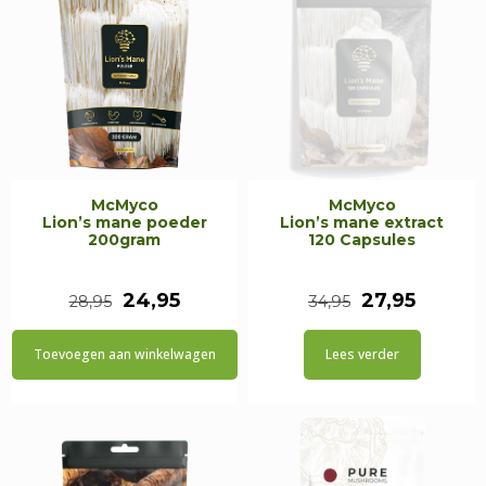
McMyco
McMyco
Lion’s mane poeder
Lion’s mane extract
200gram
120 Capsules
Oorspronkelijke
Huidige
Oorspronkeli
Huidig
24,95
27,95
28,95
34,95
prijs
prijs
prijs
prijs
Toevoegen aan winkelwagen
Lees verder
was:
is:
was:
is:
€28,95.
€24,95.
€34,95.
€27,95.