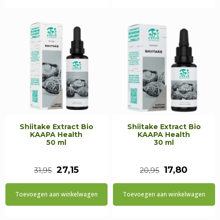
€37,95.
€32,25.
€21,95.
€18,65.
Shiitake Extract Bio
Shiitake Extract Bio
KAAPA Health
KAAPA Health
50 ml
30 ml
Oorspronkelijke
Huidige
Oorspronkeli
Huidig
27,15
17,80
31,95
20,95
prijs
prijs
prijs
prijs
Toevoegen aan winkelwagen
Toevoegen aan winkelwagen
was:
is:
was:
is:
€31,95.
€27,15.
€20,95.
€17,80.