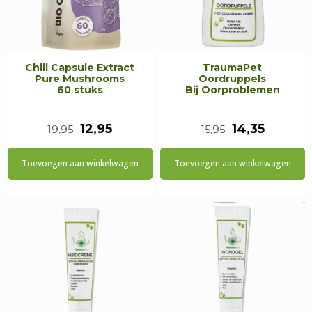
Chill Capsule Extract
TraumaPet
Pure Mushrooms
Oordruppels
60 stuks
Bij Oorproblemen
Oorspronkelijke
Huidige
Oorspronkeli
Huidig
12,95
14,35
19,95
15,95
prijs
prijs
prijs
prijs
Toevoegen aan winkelwagen
Toevoegen aan winkelwagen
was:
is:
was:
is:
€19,95.
€12,95.
€15,95.
€14,35.