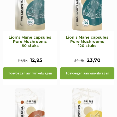
Lion’s Mane capsules
Lion’s Mane capsules
Pure Mushrooms
Pure Mushrooms
60 stuks
120 stuks
Oorspronkelijke
Huidige
Oorspronkeli
Huidig
12,95
23,70
19,95
34,95
prijs
prijs
prijs
prijs
Toevoegen aan winkelwagen
Toevoegen aan winkelwagen
was:
is:
was:
is:
€19,95.
€12,95.
€34,95.
€23,70