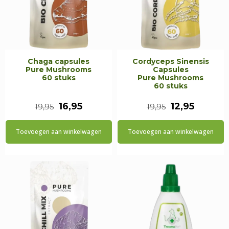
Chaga capsules
Cordyceps Sinensis
Pure Mushrooms
Capsules
60 stuks
Pure Mushrooms
60 stuks
Oorspronkelijke
Huidige
Oorspronkeli
Huidig
16,95
12,95
19,95
19,95
prijs
prijs
prijs
prijs
Toevoegen aan winkelwagen
Toevoegen aan winkelwagen
was:
is:
was:
is:
€19,95.
€16,95.
€19,95.
€12,95.