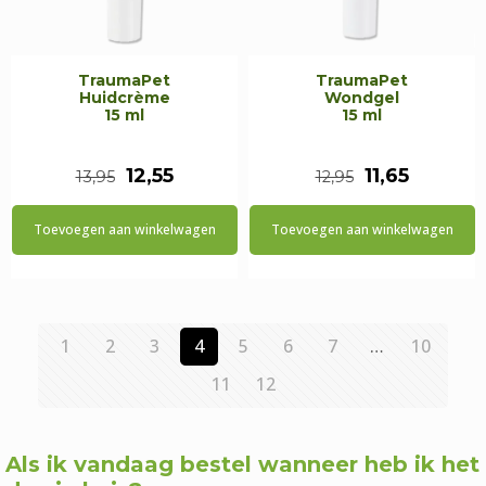
TraumaPet
TraumaPet
Huidcrème
Wondgel
15 ml
15 ml
Oorspronkelijke
Huidige
Oorspronkel
Huidige
12,55
11,65
13,95
12,95
prijs
prijs
prijs
prijs
Toevoegen aan winkelwagen
Toevoegen aan winkelwagen
was:
is:
was:
is:
€13,95.
€12,55.
€12,95.
€11,65.
1
2
3
4
5
6
7
…
10
11
12
Als ik vandaag bestel wanneer heb ik het