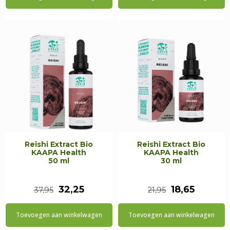
was:
is:
was:
is:
€38,00.
€32,30.
€24,95.
€21,20.
Reishi Extract Bio
Reishi Extract Bio
KAAPA Health
KAAPA Health
50 ml
30 ml
Oorspronkelijke
Huidige
Oorspronkeli
Huidig
32,25
18,65
37,95
21,95
prijs
prijs
prijs
prijs
Toevoegen aan winkelwagen
Toevoegen aan winkelwagen
was:
is:
was:
is: