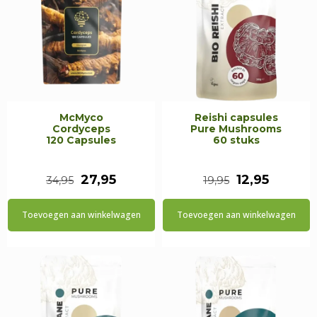
McMyco
Reishi capsules
Cordyceps
Pure Mushrooms
120 Capsules
60 stuks
Oorspronkelijke
Huidige
Oorspronkeli
Huidig
27,95
12,95
34,95
19,95
prijs
prijs
prijs
prijs
Toevoegen aan winkelwagen
Toevoegen aan winkelwagen
was:
is:
was:
is:
€34,95.
€27,95.
€19,95.
€12,95.