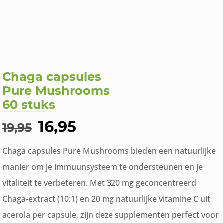
Chaga capsules
Pure Mushrooms
60 stuks
Oorspronkelijke
Huidige
16,95
19,95
prijs
prijs
Chaga capsules Pure Mushrooms bieden een natuurlijke
was:
is:
manier om je immuunsysteem te ondersteunen en je
€19,95.
€16,95.
vitaliteit te verbeteren. Met 320 mg geconcentreerd
Chaga-extract (10:1) en 20 mg natuurlijke vitamine C uit
acerola per capsule, zijn deze supplementen perfect voor