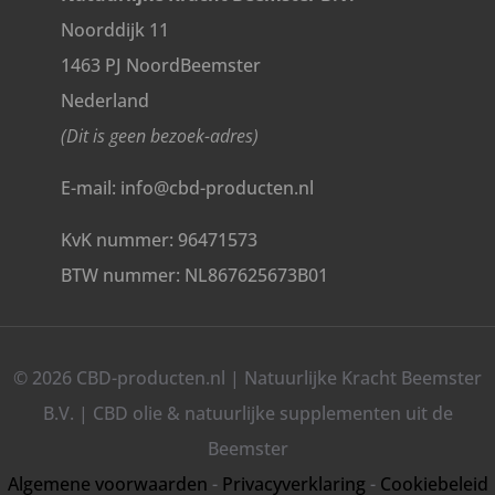
Noorddijk 11
1463 PJ NoordBeemster
Nederland
(Dit is geen bezoek-adres)
E-mail: info@cbd-producten.nl
KvK nummer: 96471573
BTW nummer: NL867625673B01
© 2026 CBD-producten.nl | Natuurlijke Kracht Beemster
B.V. | CBD olie & natuurlijke supplementen uit de
Beemster
Algemene voorwaarden
-
Privacyverklaring
-
Cookiebeleid