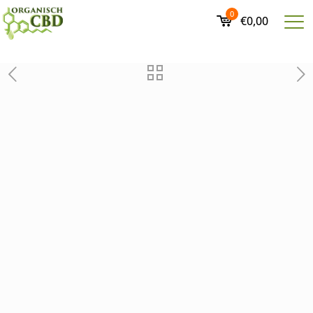
0
€0,00