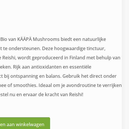
elijke
ige
 Bio van KÄÄPÄ Mushrooms biedt een natuurlijke
t te ondersteunen. Deze hoogwaardige tinctuur,
65.
 Reishi, wordt geproduceerd in Finland met behulp van
eken. Rijk aan antioxidanten en essentiële
ct bij ontspanning en balans. Gebruik het direct onder
hee of smoothies. Ideaal om je avondroutine te verrijken
estel nu en ervaar de kracht van Reishi!
en aan winkelwagen