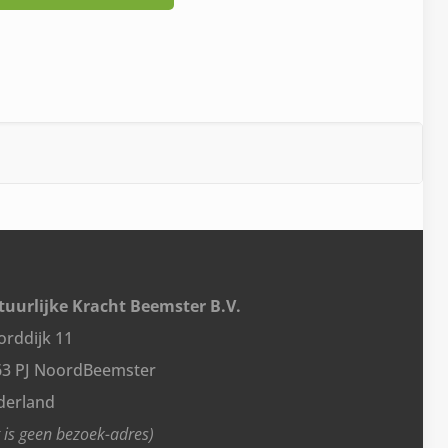
uurlijke Kracht Beemster B.V.
rddijk 11
63 PJ NoordBeemster
derland
t is geen bezoek-adres)