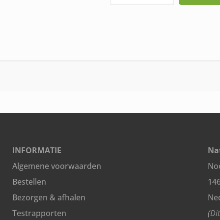
Extract
Bio
KAAPA
Health
30
ml
aantal
INFORMATIE
Nat
Algemene voorwaarden
Noo
Bestellen
14
Bezorgen & afhalen
Ne
Testrapporten
(Di