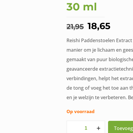
30 ml
Oorspronk
Huid
18,65
21,95
prijs
prijs
Reishi Paddenstoelen Extract
was:
is:
manier om je lichaam en gees
€21,95.
€18,
gemaakt van puur biologische
geavanceerde extractietechni
verbindingen, helpt het extra
de tong of voeg het toe aan t
en je welzijn te verbeteren. B
Op voorraad
Reishi
Toevoeg