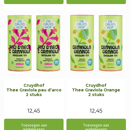
€24,95.
€22,95.
Cruydhof
Cruydhof
Thee Graviola pau d’arco
Thee Graviola Orange
2 stuks
2 stuks
12,45
12,45
Toevoegen aan
Toevoegen aan
winkelwagen
winkelwagen