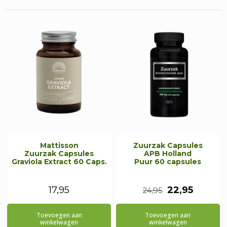
Mattisson
Zuurzak Capsules
Zuurzak Capsules
APB Holland
Graviola Extract 60 Caps.
Puur 60 capsules
Oorspronkeli
Huidig
17,95
22,95
24,95
prijs
prijs
Toevoegen aan
Toevoegen aan
was:
is:
winkelwagen
winkelwagen