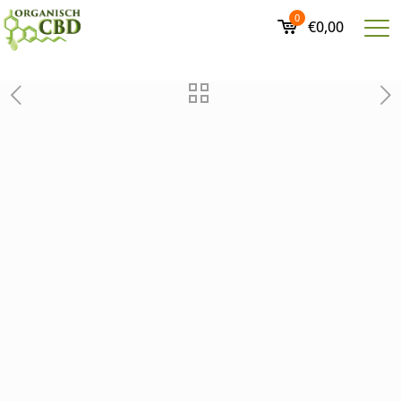
0
€0,00