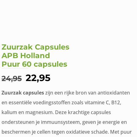
Zuurzak Capsules
APB Holland
Puur 60 capsules
Oorspronkelijke
Huidige
22,95
24,95
prijs
prijs
Zuurzak capsules
zijn een rijke bron van antioxidanten
was:
is:
en essentiële voedingsstoffen zoals vitamine C, B12,
€24,95.
€22,95.
kalium en magnesium. Deze krachtige capsules
ondersteunen je immuunsysteem, geven je energie en
beschermen je cellen tegen oxidatieve schade. Met puur