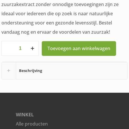
zuurzakextract zonder onnodige toevoegingen zijn ze
ideaal voor iedereen die op zoek is naar natuurlijke
ondersteuning voor een gezonde levensstijl. Bestel
vandaag nog en ervaar de voordelen van zuurzak!
Zuurzak
Toevoegen aan winkelwagen
Capsules
APB
Beschrijving
Holland
Puur
60
capsules
aantal
WINKEL
Alle producten