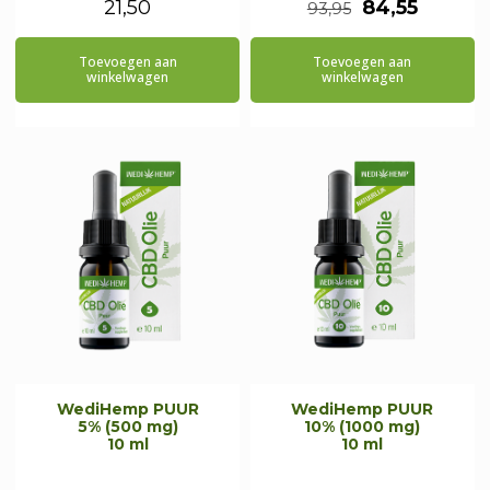
Oorspronkeli
Huidig
21,50
84,55
93,95
prijs
prijs
Toevoegen aan
Toevoegen aan
was:
is:
winkelwagen
winkelwagen
€93,95.
€84,55.
WediHemp PUUR
WediHemp PUUR
5% (500 mg)
10% (1000 mg)
10 ml
10 ml