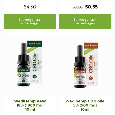
Oorspronkeli
Huidig
64,50
50,55
59,50
prijs
prijs
Toevoegen aan
Toevoegen aan
was:
is:
winkelwagen
winkelwagen
€59,50.
€50,55.
WediHemp RAW
Wedihemp CBG olie
18% (1800 mg)
5% (500 mg)
10 ml
10ml