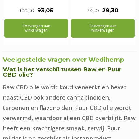
Oorspronkelijke
Huidige
Oorspronkeli
Huidig
93,05
29,30
109,50
34,50
prijs
prijs
prijs
prijs
Toevoegen aan
Toevoegen aan
was:
is:
was:
is:
winkelwagen
winkelwagen
€109,50.
€93,05.
€34,50.
€29,30
Veelgestelde vragen over Wedihemp
Wat is het verschil tussen Raw en Puur
CBD olie?
Raw CBD olie wordt koud verwerkt en bevat
naast CBD ook andere cannabinoïden,
terpenen en flavonoïden. Puur CBD olie wordt
verwarmd, waardoor alleen CBD overblijft. Raw
heeft een krachtigere smaak, terwijl Puur
milder is en geschikt als instapproduct.