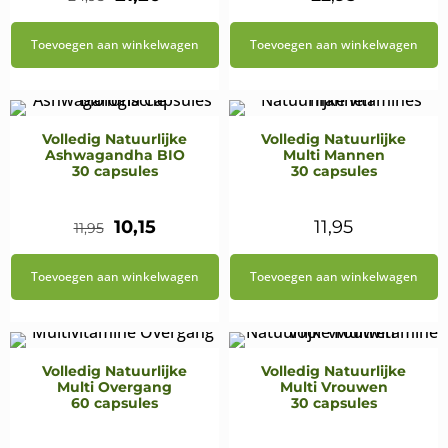
prijs
prijs
Toevoegen aan winkelwagen
Toevoegen aan winkelwagen
was:
is:
€24,95.
€21,20.
Volledig Natuurlijke
Volledig Natuurlijke
Ashwagandha BIO
Multi Mannen
30 capsules
30 capsules
Oorspronkelijke
Huidige
10,15
11,95
11,95
prijs
prijs
Toevoegen aan winkelwagen
Toevoegen aan winkelwagen
was:
is:
€11,95.
€10,15.
Volledig Natuurlijke
Volledig Natuurlijke
Multi Overgang
Multi Vrouwen
60 capsules
30 capsules