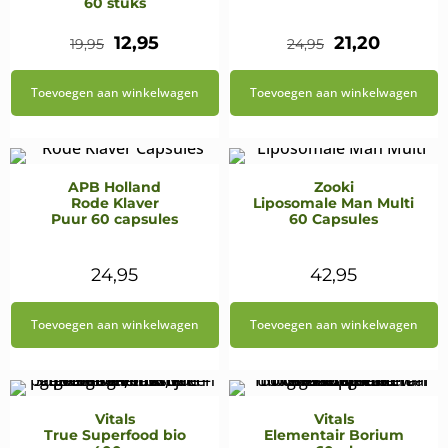
60 stuks
Oorspronkelijke
Huidige
Oorspronkeli
Huidig
12,95
21,20
19,95
24,95
prijs
prijs
prijs
prijs
Toevoegen aan winkelwagen
Toevoegen aan winkelwagen
was:
is:
was:
is:
€19,95.
€12,95.
€24,95.
€21,20.
APB Holland
Zooki
Rode Klaver
Liposomale Man Multi
Puur 60 capsules
60 Capsules
24,95
42,95
Toevoegen aan winkelwagen
Toevoegen aan winkelwagen
Vitals
Vitals
True Superfood bio
Elementair Borium