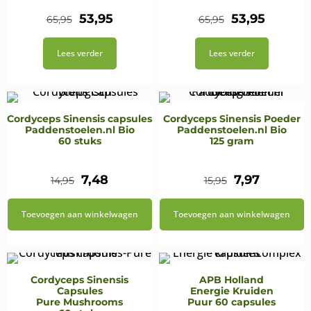
Oorspronkelijke
Huidige
Oorspronkeli
Huidig
53,95
53,95
65,95
65,95
prijs
prijs
prijs
prijs
Lees verder
Lees verder
was:
is:
was:
is:
€65,95.
€53,95.
€65,95.
€53,95.
Cordyceps Sinensis capsules
Cordyceps Sinensis Poeder
Paddenstoelen.nl Bio
Paddenstoelen.nl Bio
60 stuks
125 gram
Oorspronkelijke
Huidige
Oorspronkel
Huidige
7,48
7,97
14,95
15,95
prijs
prijs
prijs
prijs
Toevoegen aan winkelwagen
Toevoegen aan winkelwagen
was:
is:
was:
is:
€14,95.
€7,48.
€15,95.
€7,97.
Cordyceps Sinensis
APB Holland
Capsules
Energie Kruiden
Pure Mushrooms
Puur 60 capsules