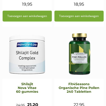
19,95
18,95
Toevoegen aan winkelwagen
Toevoegen aan winkelwagen
Shilajit
Fit4Seasons
Nova Vitae
Organische Pine Pollen
60 gummies
240 Tabletten
Oorspronkelijke
Huidige
21,20
22,95
24,95