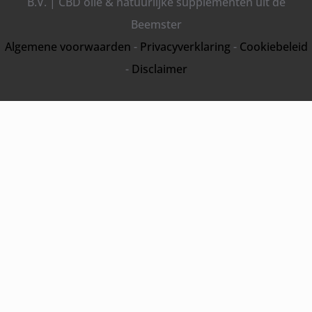
B.V. | CBD olie & natuurlijke supplementen uit de
Beemster
Algemene voorwaarden
-
Privacyverklaring
-
Cookiebeleid
-
Disclaimer