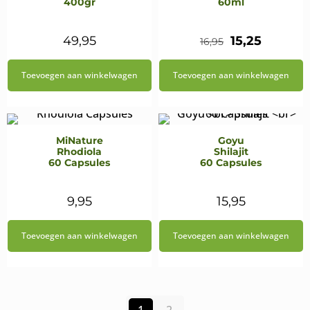
400gr
60ml
Oorspronkeli
Huidig
49,95
15,25
16,95
prijs
prijs
Toevoegen aan winkelwagen
Toevoegen aan winkelwagen
was:
is:
€16,95.
€15,25.
MiNature
Goyu
Rhodiola
Shilajit
60 Capsules
60 Capsules
9,95
15,95
Toevoegen aan winkelwagen
Toevoegen aan winkelwagen