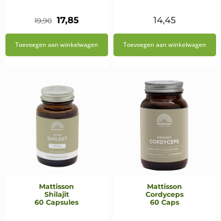
Oorspronkelijke
Huidige
17,85
14,45
19,90
prijs
prijs
Toevoegen aan winkelwagen
Toevoegen aan winkelwagen
was:
is:
€19,90.
€17,85.
Mattisson
Mattisson
Shilajit
Cordyceps
60 Capsules
60 Caps