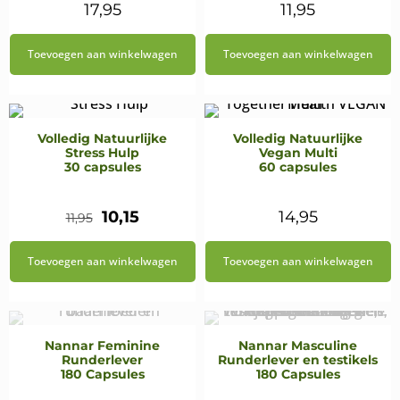
17,95
11,95
Toevoegen aan winkelwagen
Toevoegen aan winkelwagen
Volledig Natuurlijke
Volledig Natuurlijke
Stress Hulp
Vegan Multi
30 capsules
60 capsules
Oorspronkelijke
Huidige
10,15
14,95
11,95
prijs
prijs
Toevoegen aan winkelwagen
Toevoegen aan winkelwagen
was:
is:
€11,95.
€10,15.
Nannar Feminine
Nannar Masculine
Runderlever
Runderlever en testikels
180 Capsules
180 Capsules