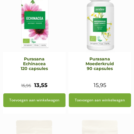
Purasana
Purasana
Echinacea
Moederkruid
120 capsules
90 capsules
Oorspronkelijke
Huidige
13,55
15,95
15,95
prijs
prijs
Toevoegen aan winkelwagen
Toevoegen aan winkelwagen
was:
is:
€15,95.
€13,55.