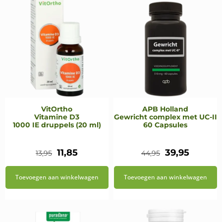
VitOrtho
APB Holland
Vitamine D3
Gewricht complex met UC-II
1000 IE druppels (20 ml)
60 Capsules
Oorspronkelijke
Huidige
Oorspronkeli
Huidig
11,85
39,95
13,95
44,95
prijs
prijs
prijs
prijs
Toevoegen aan winkelwagen
Toevoegen aan winkelwagen
was:
is:
was:
is:
€13,95.
€11,85.
€44,95.
€39,95.