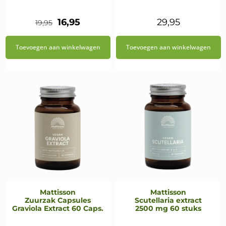
Oorspronkelijke
Huidige
16,95
29,95
19,95
prijs
prijs
Toevoegen aan winkelwagen
Toevoegen aan winkelwagen
was:
is:
€19,95.
€16,95.
Mattisson
Mattisson
Zuurzak Capsules
Scutellaria extract
Graviola Extract 60 Caps.
2500 mg 60 stuks