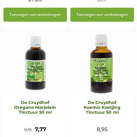
Toevoegen aan winkelwagen
Toevoegen aan winkelwagen
De Cruydhof
De Cruydhof
Oregano Marjolein
Koemis Koetjing
Tinctuur 50 ml
Tinctuur 50 ml
Oorspronkelijke
Huidige
7,77
8,95
9,15