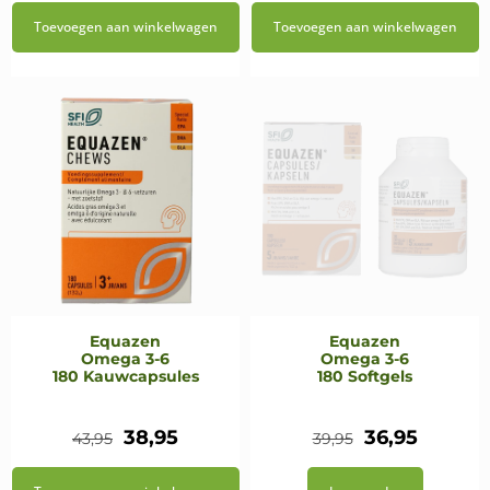
prijs
prijs
Toevoegen aan winkelwagen
Toevoegen aan winkelwagen
was:
is:
€9,15.
€7,77.
Equazen
Equazen
Omega 3-6
Omega 3-6
180 Kauwcapsules
180 Softgels
Oorspronkelijke
Huidige
Oorspronkeli
Huidig
38,95
36,95
43,95
39,95
prijs
prijs
prijs
prijs