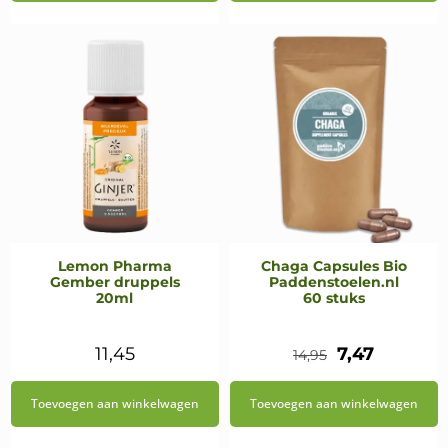
€15,95.
€14,35.
€11,95.
€10,15.
Lemon Pharma
Chaga Capsules Bio
Gember druppels
Paddenstoelen.nl
20ml
60 stuks
Oorspronkel
Huidige
11,45
7,47
14,95
prijs
prijs
Toevoegen aan winkelwagen
Toevoegen aan winkelwagen
was:
is: