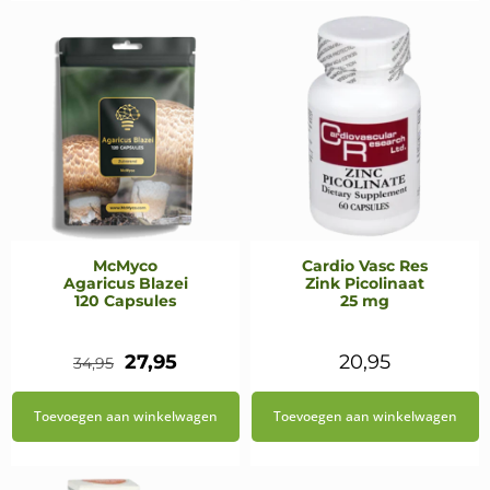
€14,95.
€7,47.
McMyco
Cardio Vasc Res
Agaricus Blazei
Zink Picolinaat
120 Capsules
25 mg
Oorspronkelijke
Huidige
27,95
20,95
34,95
prijs
prijs
Toevoegen aan winkelwagen
Toevoegen aan winkelwagen
was:
is:
€34,95.
€27,95.