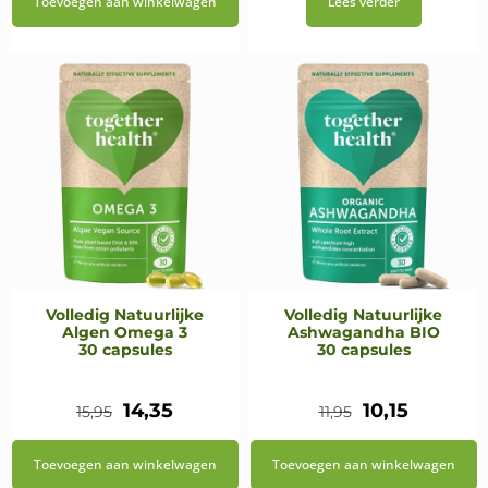
Toevoegen aan winkelwagen
Lees verder
was:
is:
was:
is:
€43,95.
€38,95.
€39,95.
€36,95.
Volledig Natuurlijke
Volledig Natuurlijke
Algen Omega 3
Ashwagandha BIO
30 capsules
30 capsules
Oorspronkelijke
Huidige
Oorspronkeli
Huidige
14,35
10,15
15,95
11,95
prijs
prijs
prijs
prijs
Toevoegen aan winkelwagen
Toevoegen aan winkelwagen
was:
is:
was:
is: