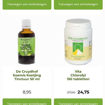
Toevoegen aan winkelwagen
Toevoegen aan winkelwagen
De Cruydhof
Vita
Koemis Koetjing
Chlorofyl
Tinctuur 50 ml
150 tabletten
Oorspronkeli
Huidig
8,95
24,75
27,50
prijs
prijs
Toevoegen aan winkelwagen
Toevoegen aan winkelwagen