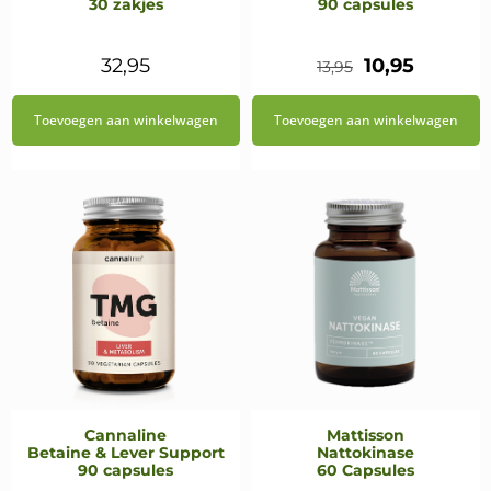
30 zakjes
90 capsules
Oorspronkeli
Huidig
32,95
10,95
13,95
prijs
prijs
Toevoegen aan winkelwagen
Toevoegen aan winkelwagen
was:
is:
€13,95.
€10,95.
Cannaline
Mattisson
Betaine & Lever Support
Nattokinase
90 capsules
60 Capsules