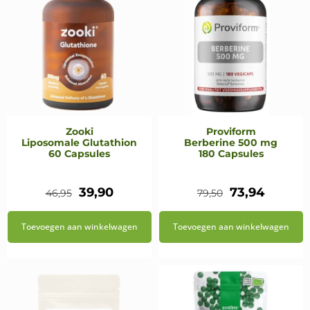
Zooki
Proviform
Liposomale Glutathion
Berberine 500 mg
60 Capsules
180 Capsules
Oorspronkelijke
Huidige
Oorspronkeli
Huidig
39,90
73,94
46,95
79,50
prijs
prijs
prijs
prijs
Toevoegen aan winkelwagen
Toevoegen aan winkelwagen
was:
is:
was:
is:
€46,95.
€39,90.
€79,50.
€73,94.