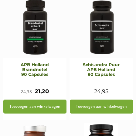
APB Holland
Schisandra Puur
Brandnetel
APB Holland
90 Capsules
90 Capsules
Oorspronkelijke
Huidige
21,20
24,95
24,95
prijs
prijs
Toevoegen aan winkelwagen
Toevoegen aan winkelwagen
was:
is:
€24,95.
€21,20.