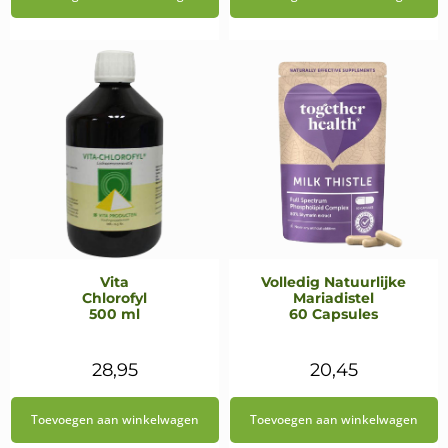
was:
is:
€27,50.
€24,75.
Vita
Volledig Natuurlijke
Chlorofyl
Mariadistel
500 ml
60 Capsules
28,95
20,45
Toevoegen aan winkelwagen
Toevoegen aan winkelwagen