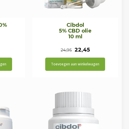
10%
Cibdol
5% CBD olie
10 ml
Oorspronkelijke
Huidige
22,45
24,95
prijs
prijs
agen
Toevoegen aan winkelwagen
was:
is:
€24,95.
€22,45.