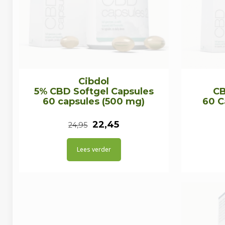
Cibdol
5% CBD Softgel Capsules
CB
60 capsules (500 mg)
60 C
Oorspronkelijke
Huidige
22,45
24,95
prijs
prijs
Lees verder
was:
is:
€24,95.
€22,45.