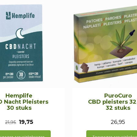
Hemplife
PuroCuro
 Nacht Pleisters
CBD pleisters 3
30 stuks
32 stuks
Oorspronkelijke
Huidige
19,75
26,95
21,95
prijs
prijs