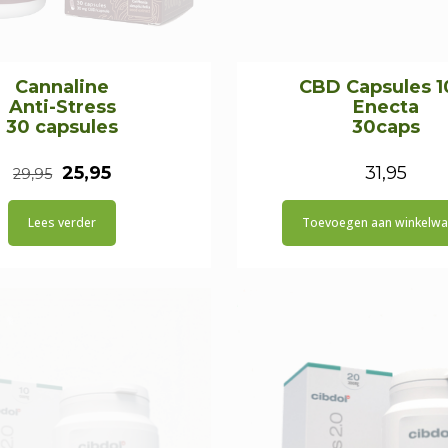
Cannaline
CBD Capsules 
Anti-Stress
Enecta
30 capsules
30caps
Oorspronkelijke
Huidige
25,95
31,95
29,95
prijs
prijs
Lees verder
Toevoegen aan winkelw
was:
is:
€29,95.
€25,95.