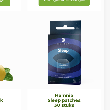
agen
Toevoegen aan winkelwagen
Hemnia
nk
Sleep patches
30 stuks