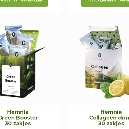
voegen aan winkelwagen
Toevoegen aan winkelw
was:
is:
€21,95.
€19,75.
Hemnia
Hemnia
Green Booster
Collageen dri
30 zakjes
30 zakjes