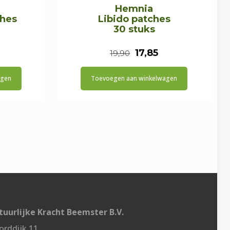
Hemnia
hes
Libido patches
30 stuks
onkelijke
uidige
Oorspronkelijke
Huidige
17,85
19,90
ijs
prijs
prijs
agen
Toevoegen aan winkelwagen
:
was:
is:
.
17,85.
€19,90.
€17,85.
uurlijke Kracht Beemster B.V.
rddijk 11