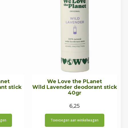
anet
We Love the PLanet
nt stick
Wild Lavender deodorant stick
40gr
6,25
agen
Toevoegen aan winkelwagen