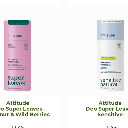
Attitude
Attitude
o Super Leaves
Deo Super Lea
nut & Wild Berries
Sensitive
13,45
13,45