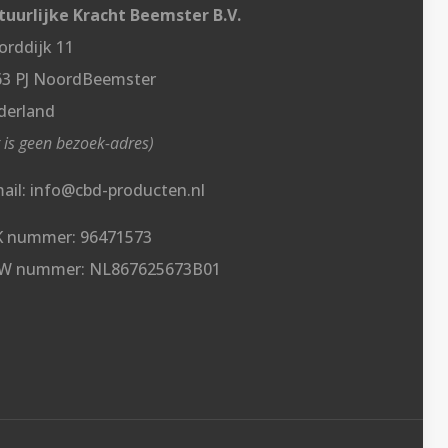
uurlijke Kracht Beemster B.V.
rddijk 11
63 PJ NoordBeemster
derland
t is geen bezoek-adres)
ail: info@cbd-producten.nl
K nummer: 96471573
W nummer: NL867625673B01