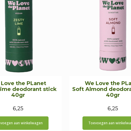
Love the PLanet
We Love the PL
Lime deodorant stick
Soft Almond deodora
40gr
40gr
6,25
6,25
voegen aan winkelwagen
Toevoegen aan winkelw