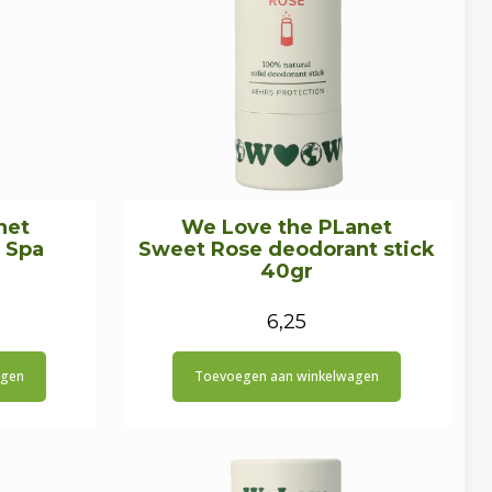
net
We Love the PLanet
l Spa
Sweet Rose deodorant stick
40gr
onkelijke
uidige
6,25
rijs
agen
Toevoegen aan winkelwagen
:
.
38,65.