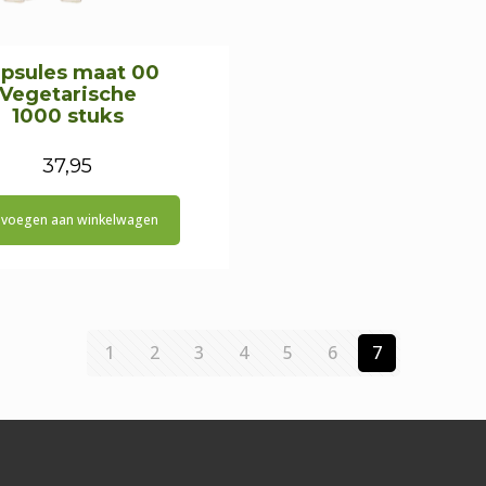
psules maat 00
Vegetarische
1000 stuks
37,95
voegen aan winkelwagen
1
2
3
4
5
6
7