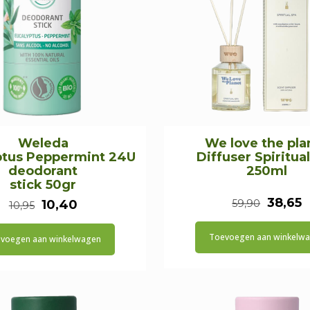
Weleda
We love the pla
ptus Peppermint 24U
Diffuser Spiritua
deodorant
250ml
stick 50gr
Oorspr
H
38,65
Oorspronkelijke
Huidige
10,40
59,90
10,95
prijs
p
prijs
prijs
Toevoegen aan winkelw
voegen aan winkelwagen
was:
is
was:
is:
€59,90
€
€10,95.
€10,40.