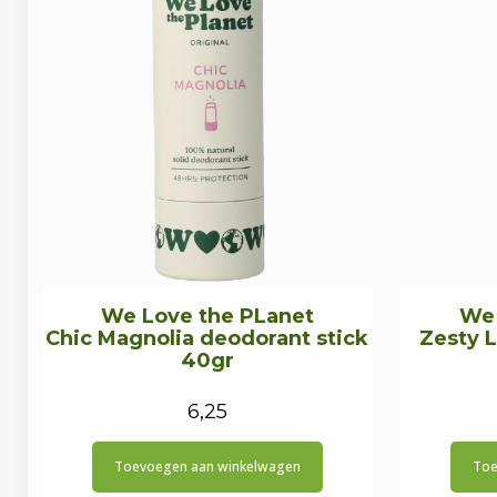
We Love the PLanet
We 
Chic Magnolia deodorant stick
Zesty 
40gr
6,25
Toevoegen aan winkelwagen
Toe