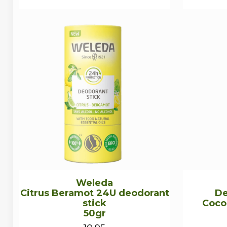
Weleda
Citrus Beramot 24U deodorant
De
stick
Coco
50gr