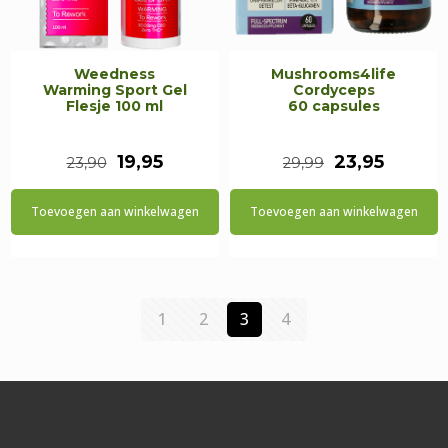
Weedness
Mushrooms4life
Warming Sport Gel
Cordyceps
Flesje 100 ml
60 capsules
Oorspronkelijke
Huidige
Oorspronkeli
Huidig
19,95
23,95
23,90
29,99
prijs
prijs
prijs
prijs
Toevoegen aan winkelwagen
Toevoegen aan winkelwagen
was:
is:
was:
is:
€23,90.
€19,95.
€29,99.
€23,95.
1
2
3
4