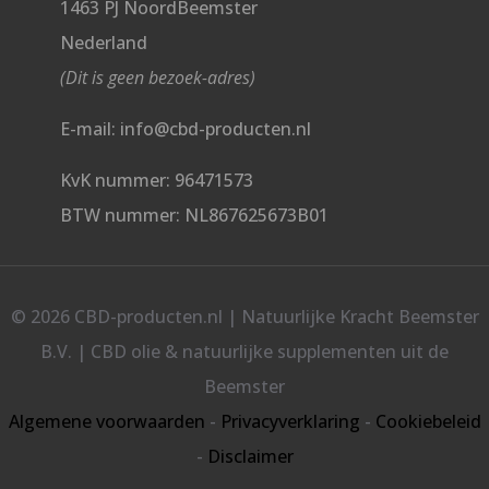
1463 PJ NoordBeemster
Nederland
(Dit is geen bezoek-adres)
E-mail: info@cbd-producten.nl
KvK nummer: 96471573
BTW nummer: NL867625673B01
© 2026 CBD-producten.nl | Natuurlijke Kracht Beemster
B.V. | CBD olie & natuurlijke supplementen uit de
Beemster
Algemene voorwaarden
-
Privacyverklaring
-
Cookiebeleid
-
Disclaimer