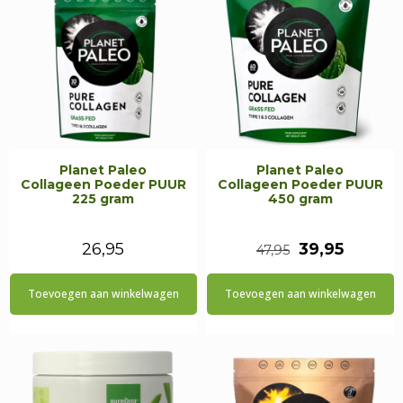
Planet Paleo
Planet Paleo
Collageen Poeder PUUR
Collageen Poeder PUUR
225 gram
450 gram
Oorspronkeli
Huidig
26,95
39,95
47,95
prijs
prijs
Toevoegen aan winkelwagen
Toevoegen aan winkelwagen
was:
is:
€47,95.
€39,95.