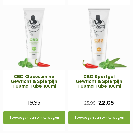
€29,95.
€25,45.
€19,95.
€16,95.
CBD Glucosamine
CBD Sportgel
Gewricht & Spierpijn
Gewricht & Spierpijn
1100mg Tube 100ml
1100mg Tube 100ml
Oorspronkeli
Huidig
19,95
22,05
25,95
prijs
prijs
Toevoegen aan winkelwagen
Toevoegen aan winkelwagen
was:
is:
€25,95.
€22,05.