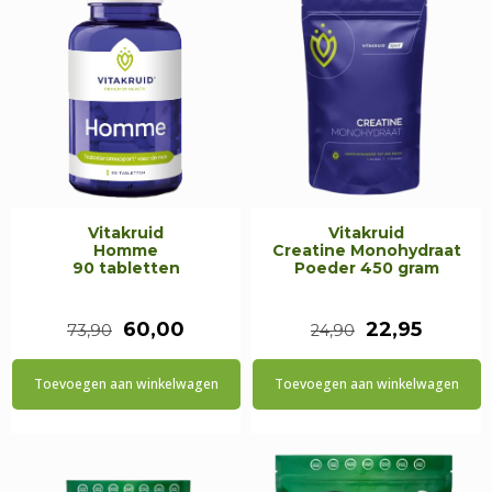
Vitakruid
Vitakruid
Homme
Creatine Monohydraat
90 tabletten
Poeder 450 gram
Oorspronkelijke
Huidige
Oorspronkeli
Huidig
60,00
22,95
73,90
24,90
prijs
prijs
prijs
prijs
Toevoegen aan winkelwagen
Toevoegen aan winkelwagen
was:
is:
was:
is:
€73,90.
€60,00.
€24,90.
€22,95.