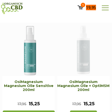
1
19,95
OsiMagnesium
OsiMagnesium
Magnesium Olie Sensitive
Magnesium Olie + OptiMSM
200ml
200ml
Oorspronkelijke
Huidige
Oorspronkeli
Huidige
15,25
15,25
17,95
17,95
prijs
prijs
prijs
prijs