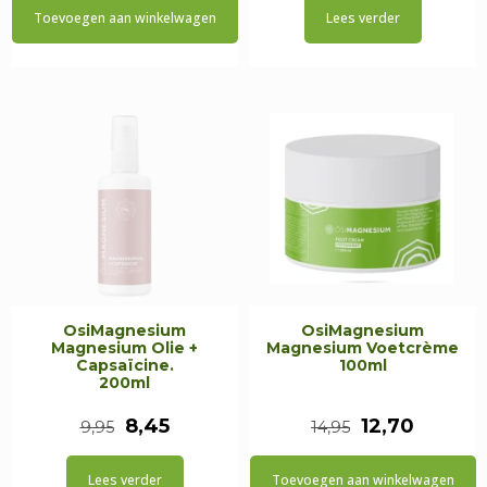
Toevoegen aan winkelwagen
Lees verder
was:
is:
was:
is:
€17,95.
€15,25.
€17,95.
€15,25.
OsiMagnesium
OsiMagnesium
Magnesium Olie +
Magnesium Voetcrème
Capsaïcine.
100ml
200ml
Oorspronkelijke
Huidige
Oorspronkeli
Huidig
8,45
12,70
9,95
14,95
prijs
prijs
prijs
prijs
Lees verder
Toevoegen aan winkelwagen