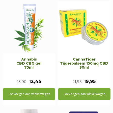
Annabis
CannaTiger
CBD CBG gel
Tijgerbalsem 150mg CBD
75ml
30ml
Oorspronkelijke
Huidige
Oorspronkeli
Huidig
12,45
19,95
13,90
21,95
prijs
prijs
prijs
prijs
Toevoegen aan winkelwagen
Toevoegen aan winkelwagen
was:
is:
was:
is:
€13,90.
€12,45.
€21,95.
€19,95.