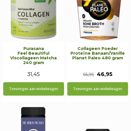
Purasana
Collageen Poeder
Feel Beautiful
Proteïne Banaan/Vanille
Viscollageen Matcha
Planet Paleo 480 gram
240 gram
Oorspronkeli
Huidig
31,45
46,95
55,95
prijs
prijs
Toevoegen aan winkelwagen
Toevoegen aan winkelwagen
was:
is:
€55,95.
€46,95.