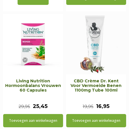
was:
is:
was:
is:
€9,95.
€8,45.
€14,95.
€12,70.
Living Nutrition
CBD Crème Dr. Kent
Hormoonbalans Vrouwen
Voor Vermoeide Benen
60 Capsules
1100mg Tube 100ml
Oorspronkelijke
Huidige
Oorspronkeli
Huidig
25,45
16,95
29,95
19,95
prijs
prijs
prijs
prijs
Toevoegen aan winkelwagen
Toevoegen aan winkelwagen
was:
is:
was:
is: