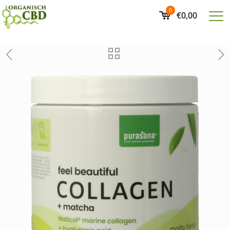
0
€0,00