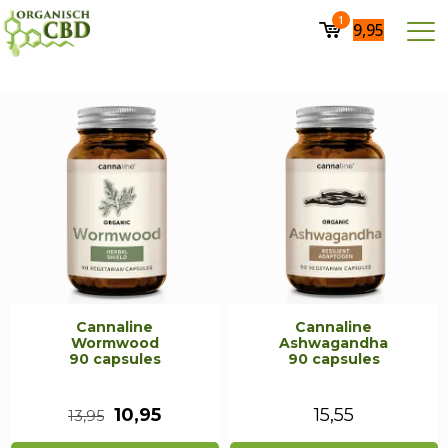
1
9,95
Cannaline
Cannaline
Wormwood
Ashwagandha
90 capsules
90 capsules
Oorspronkelijke
Huidige
10,95
15,55
13,95
prijs
prijs