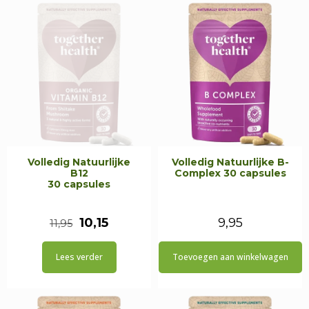
Volledig Natuurlijke
Volledig Natuurlijke B-
B12
Complex 30 capsules
30 capsules
Oorspronkelijke
Huidige
10,15
9,95
11,95
prijs
prijs
Lees verder
Toevoegen aan winkelwagen
was:
is:
€11,95.
€10,15.