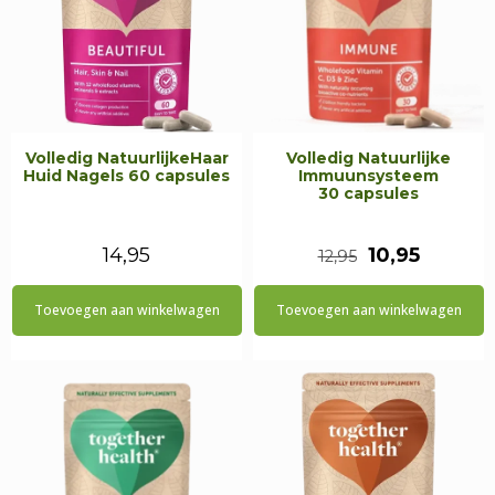
Volledig NatuurlijkeHaar
Volledig Natuurlijke
Huid Nagels 60 capsules
Immuunsysteem
30 capsules
Oorspronkeli
Huidig
14,95
10,95
12,95
prijs
prijs
Toevoegen aan winkelwagen
Toevoegen aan winkelwagen
was:
is:
€12,95.
€10,95.