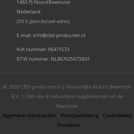
1463 PJ NoordBeemster
Nederland
(Dit is geen bezoek-adres)
E-mail: info@cbd-producten.nl
KvK nummer: 96471573
BTW nummer: NL867625673B01
© 2026 CBD-producten.nl | Natuurlijke Kracht Beemster
B.V. | CBD olie & natuurlijke supplementen uit de
Beemster
Algemene voorwaarden
-
Privacyverklaring
-
Cookiebeleid
-
Disclaimer