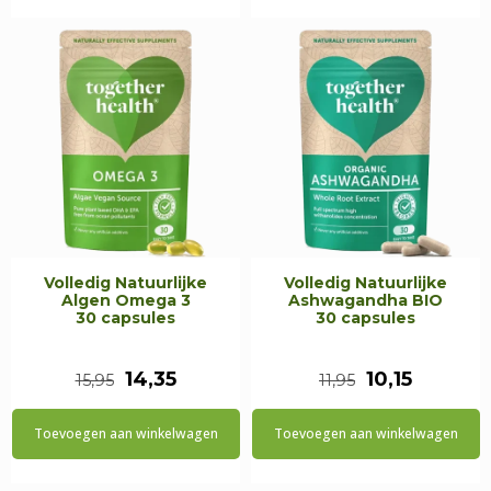
€27,55.
€19,95.
€28,95.
€19,95.
Volledig Natuurlijke
Volledig Natuurlijke
Algen Omega 3
Ashwagandha BIO
30 capsules
30 capsules
Oorspronkelijke
Huidige
Oorspronkeli
Huidige
14,35
10,15
15,95
11,95
prijs
prijs
prijs
prijs
Toevoegen aan winkelwagen
Toevoegen aan winkelwagen
was:
is:
was:
is:
€15,95.
€14,35.
€11,95.
€10,15.