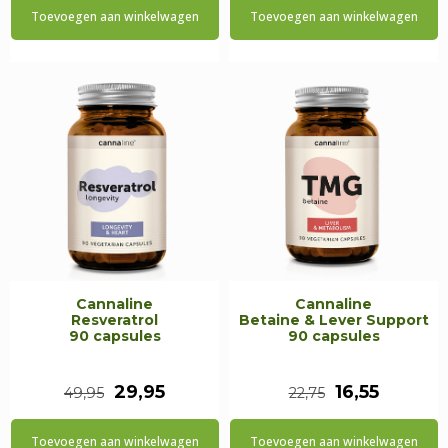
Toevoegen aan winkelwagen
Toevoegen aan winkelwagen
was:
is:
€13,95.
€10,95.
Cannaline
Cannaline
Resveratrol
Betaine & Lever Support
90 capsules
90 capsules
Oorspronkelijke
Huidige
Oorspronkeli
Huidig
29,95
16,55
49,95
22,75
prijs
prijs
prijs
prijs
Toevoegen aan winkelwagen
Toevoegen aan winkelwagen