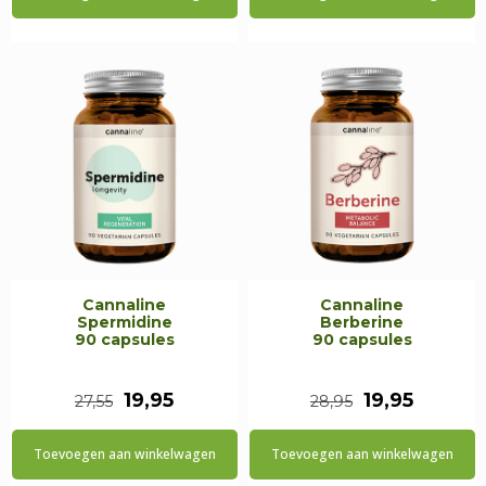
was:
is:
was:
is:
€49,95.
€29,95.
€22,75.
€16,55.
Cannaline
Cannaline
Spermidine
Berberine
90 capsules
90 capsules
Oorspronkelijke
Huidige
Oorspronkel
Huidig
19,95
19,95
27,55
28,95
prijs
prijs
prijs
prijs
Toevoegen aan winkelwagen
Toevoegen aan winkelwagen
was:
is:
was:
is: