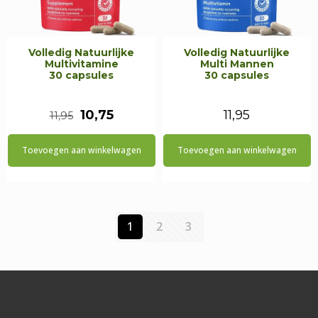
Volledig Natuurlijke
Volledig Natuurlijke
Multivitamine
Multi Mannen
30 capsules
30 capsules
Oorspronkelijke
Huidige
10,75
11,95
11,95
prijs
prijs
Toevoegen aan winkelwagen
Toevoegen aan winkelwagen
was:
is:
€11,95.
€10,75.
1
2
3