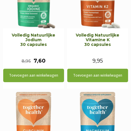
Volledig Natuurlijke
Volledig Natuurlijke
Jodium
Vitamine K
30 capsules
30 capsules
Oorspronkelijke
Huidige
7,60
9,95
8,95
prijs
prijs
Toevoegen aan winkelwagen
Toevoegen aan winkelwagen
was:
is:
€8,95.
€7,60.