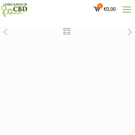
0
€0,00