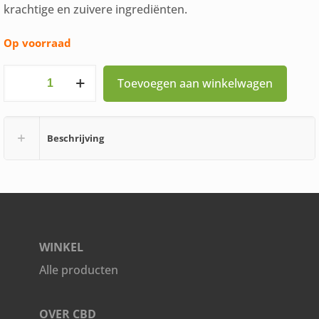
krachtige en zuivere ingrediënten.
Op voorraad
Volledig
Toevoegen aan winkelwagen
Natuurlijke
Gewrichten
Beschrijving
hulp
30
capsules
aantal
WINKEL
Alle producten
OVER CBD