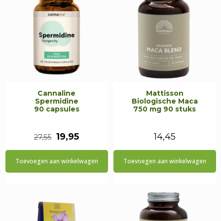
Cannaline
Mattisson
Spermidine
Biologische Maca
90 capsules
750 mg 90 stuks
Oorspronkelijke
Huidige
19,95
14,45
27,55
prijs
prijs
Toevoegen aan winkelwagen
Toevoegen aan winkelwagen
was:
is:
€27,55.
€19,95.