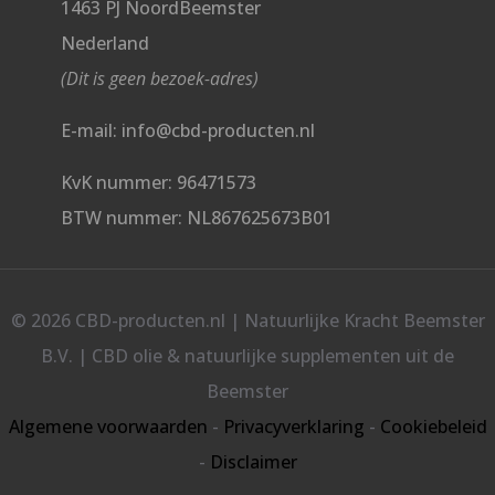
1463 PJ NoordBeemster
Nederland
(Dit is geen bezoek-adres)
E-mail: info@cbd-producten.nl
KvK nummer: 96471573
BTW nummer: NL867625673B01
© 2026 CBD-producten.nl | Natuurlijke Kracht Beemster
B.V. | CBD olie & natuurlijke supplementen uit de
Beemster
Algemene voorwaarden
-
Privacyverklaring
-
Cookiebeleid
-
Disclaimer