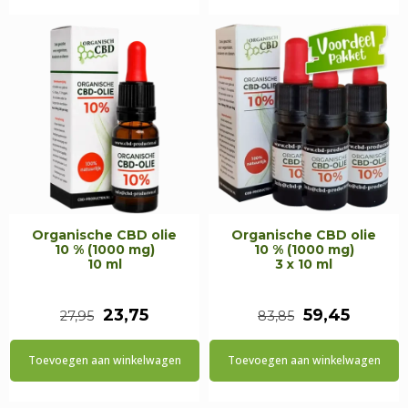
€19,95.
€16,95.
€59,85.
€42,45
Organische CBD olie
Organische CBD olie
10 % (1000 mg)
10 % (1000 mg)
10 ml
3 x 10 ml
Oorspronkelijke
Huidige
Oorspronkeli
Huidig
23,75
59,45
27,95
83,85
prijs
prijs
prijs
prijs
Toevoegen aan winkelwagen
Toevoegen aan winkelwagen
was:
is:
was:
is:
€27,95.
€23,75.
€83,85.
€59,45.