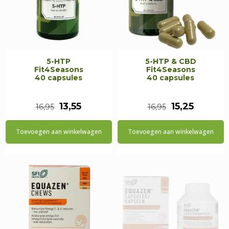
5-HTP
5-HTP & CBD
Fit4Seasons
Fit4Seasons
40 capsules
40 capsules
Oorspronkelijke
Huidige
Oorspronkeli
Huidig
13,55
15,25
16,95
16,95
prijs
prijs
prijs
prijs
Toevoegen aan winkelwagen
Toevoegen aan winkelwagen
was:
is:
was:
is:
€16,95.
€13,55.
€16,95.
€15,25.