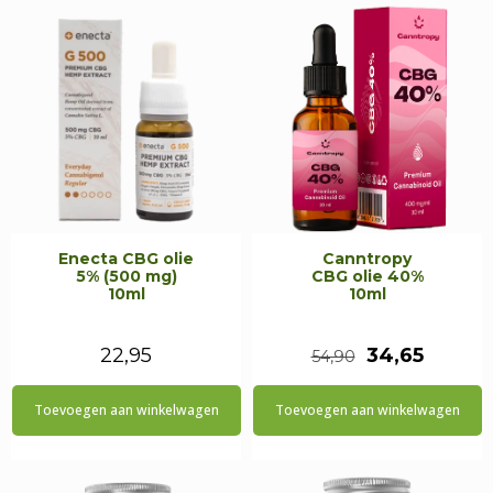
Enecta CBG olie
Canntropy
5% (500 mg)
CBG olie 40%
10ml
10ml
Oorspronkeli
Huidig
22,95
34,65
54,90
prijs
prijs
Toevoegen aan winkelwagen
Toevoegen aan winkelwagen
was:
is:
€54,90.
€34,65