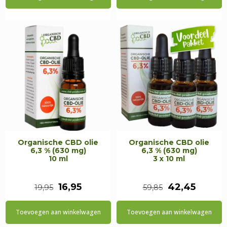
was:
is:
was:
is:
€19,95.
€16,95.
€59,85.
€42,45
Organische CBD olie
Organische CBD olie
6,3 % (630 mg)
6,3 % (630 mg)
10 ml
3 x 10 ml
Oorspronkelijke
Huidige
Oorspronkeli
Huidig
16,95
42,45
19,95
59,85
prijs
prijs
prijs
prijs
Toevoegen aan winkelwagen
Toevoegen aan winkelwagen
was:
is:
was:
is: