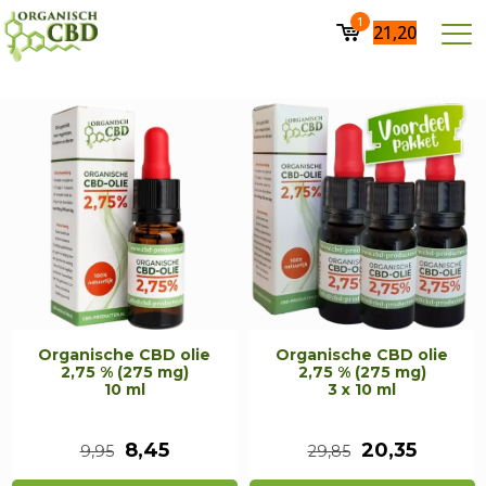
1
21,20
Organische CBD olie
Organische CBD olie
2,75 % (275 mg)
2,75 % (275 mg)
10 ml
3 x 10 ml
Oorspronkelijke
Huidige
Oorspronkeli
Huidig
8,45
20,35
9,95
29,85
prijs
prijs
prijs
prijs