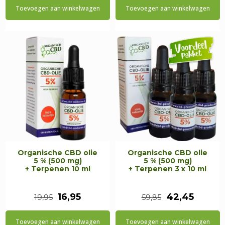
Toevoegen aan winkelwagen
Toevoegen aan winkelwagen
was:
is:
was:
is:
€9,95.
€8,45.
€29,85.
€20,35
Organische CBD olie
Organische CBD olie
5 % (500 mg)
5 % (500 mg)
+ Terpenen 10 ml
+ Terpenen 3 x 10 ml
Oorspronkelijke
Huidige
Oorspronkeli
Huidig
16,95
42,45
19,95
59,85
prijs
prijs
prijs
prijs
Toevoegen aan winkelwagen
Toevoegen aan winkelwagen