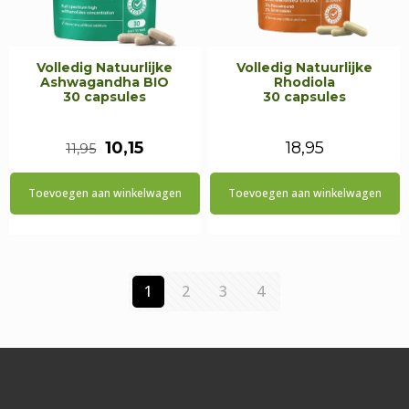
Volledig Natuurlijke
Volledig Natuurlijke
Ashwagandha BIO
Rhodiola
30 capsules
30 capsules
Oorspronkelijke
Huidige
10,15
18,95
11,95
prijs
prijs
Toevoegen aan winkelwagen
Toevoegen aan winkelwagen
was:
is:
€11,95.
€10,15.
1
2
3
4