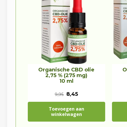
Organische CBD olie
O
2,75 % (275 mg)
10 ml
O
H
8,45
9,95
o
u
Toevoegen aan
r
i
winkelwagen
s
d