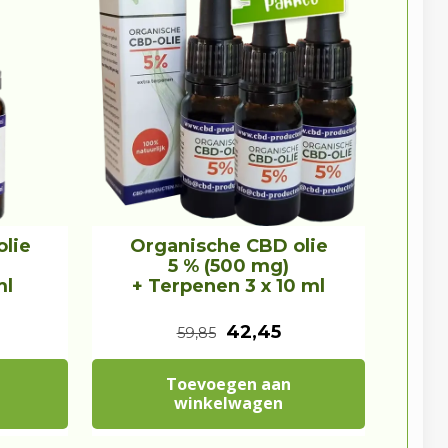
lie
Organische CBD olie
5 % (500 mg)
ml
+ Terpenen 3 x 10 ml
O
H
42,45
59,85
o
u
Toevoegen aan
r
i
winkelwagen
s
d