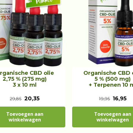
rganische CBD olie
Organische CBD o
2,75 % (275 mg)
5 % (500 mg)
3 x 10 ml
+ Terpenen 10 
O
H
O
H
20,35
16,95
29,85
19,95
o
u
o
u
Toevoegen aan
Toevoegen aan
r
i
r
i
winkelwagen
winkelwagen
s
d
s
d