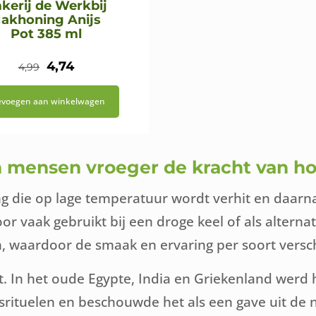
kerij de Werkbij
akhoning Anijs
Pot 385 ml
Oorspronkelijke
Huidige
4,74
4,99
prijs
prijs
evoegen aan winkelwagen
was:
is:
€4,99.
€4,74.
n mensen vroeger de kracht van h
 die op lage temperatuur wordt verhit en daarna 
r vaak gebruikt bij een droge keel of als alterna
m, waardoor de smaak en ervaring per soort versch
. In het oude Egypte, India en Griekenland werd h
gsrituelen en beschouwde het als een gave uit de 