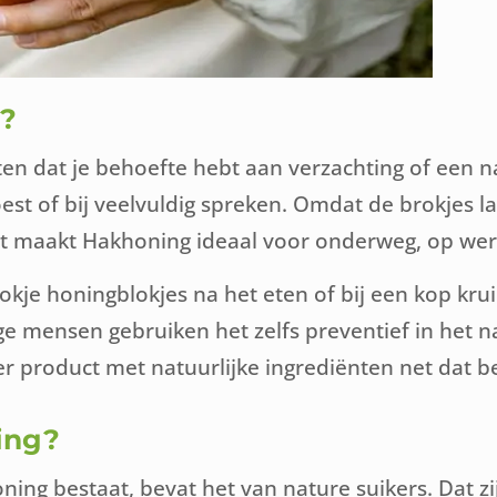
g?
n dat je behoefte hebt aan verzachting of een n
st of bij veelvuldig spreken. Omdat de brokjes la
t maakt Hakhoning ideaal voor onderweg, op werk
okje honingblokjes na het eten of bij een kop kr
mensen gebruiken het zelfs preventief in het naj
er product met natuurlijke ingrediënten net dat be
ning?
ng bestaat, bevat het van nature suikers. Dat zij