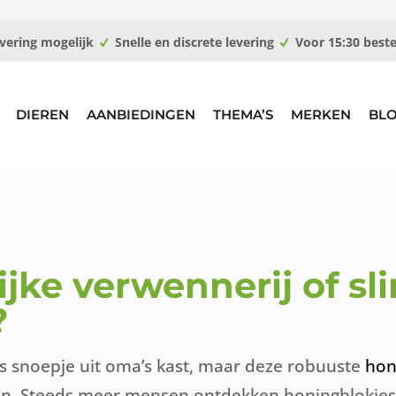
vering mogelijk
Snelle en discrete levering
Voor 15:30 best
DIEREN
AANBIEDINGEN
THEMA’S
MERKEN
BL
ijke verwennerij of s
?
s snoepje uit oma’s kast, maar deze robuuste
hon
n. Steeds meer mensen ontdekken honingblokjes als