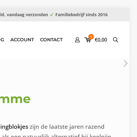
eld, vandaag verzonden
Familiebedrijf sinds 2016
0
€0,00
OG
ACCOUNT
CONTACT
limme
ingblokjes
zijn de laatste jaren razend
 een natuurlijk alternatief bij keelpijn,