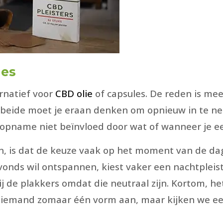
les
rnatief voor
CBD olie
of capsules. De reden is mees
ij beide moet je eraan denken om opnieuw in te ne
opname niet beïnvloed door wat of wanneer je ee
en, is dat de keuze vaak op het moment van de dag
 avonds wil ontspannen, kiest vaker een nachtple
j de plakkers omdat die neutraal zijn. Kortom, het
niemand zomaar één vorm aan, maar kijken we eer