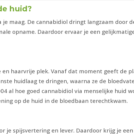
de huid?
 via je maag. De cannabidiol dringt langzaam door 
male opname. Daardoor ervaar je een gelijkmatig
 en haarvrije plek. Vanaf dat moment geeft de pla
enste huidlaag te dringen, waarna ze de bloedva
004 al hoe goed cannabidiol via menselijke huid 
ening op de huid in de bloedbaan terechtkwam.
or je spijsvertering en lever. Daardoor krijg je ee